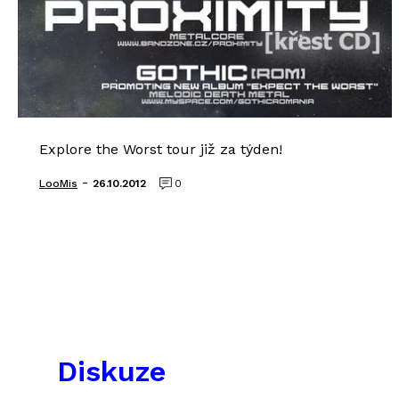
Explore the Worst tour již za týden!
-
LooMis
26.10.2012
0
Diskuze