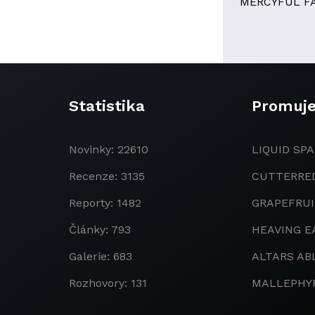
MERCYFUL F
Statistika
Promuj
Novinky: 22610
LIQUID SPA
Recenze: 3135
CUTTERRE
Reporty: 1482
GRAPEFRU
Články: 793
HEAVING E
Galerie: 683
ALTARS AB
Rozhovory: 131
MALLEPHY