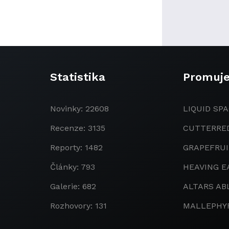
Statistika
Promuj
Novinky: 22608
LIQUID SPA
Recenze: 3135
CUTTERRE
Reporty: 1482
GRAPEFRU
Články: 793
HEAVING E
Galerie: 682
ALTARS AB
Rozhovory: 131
MALLEPHY