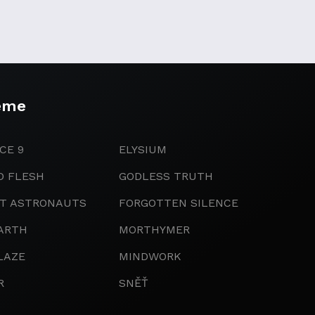
eme
CE 9
ELYSIUM
D FLESH
GODLESS TRUTH
IT ASTRONAUTS
FORGOTTEN SILENCE
ARTH
MORTHYMER
LAZE
MINDWORK
R
SNĚŤ