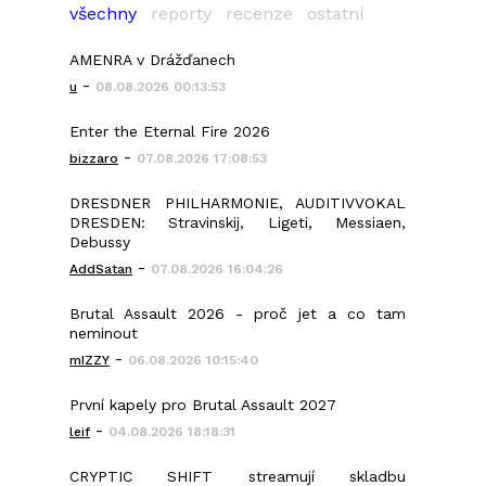
všechny
reporty
recenze
ostatní
AMENRA v Drážďanech
-
u
08.08.2026 00:13:53
Enter the Eternal Fire 2026
-
bizzaro
07.08.2026 17:08:53
DRESDNER PHILHARMONIE, AUDITIVVOKAL
DRESDEN: Stravinskij, Ligeti, Messiaen,
Debussy
-
AddSatan
07.08.2026 16:04:26
Brutal Assault 2026 - proč jet a co tam
neminout
-
mIZZY
06.08.2026 10:15:40
První kapely pro Brutal Assault 2027
-
leif
04.08.2026 18:18:31
CRYPTIC SHIFT streamují skladbu