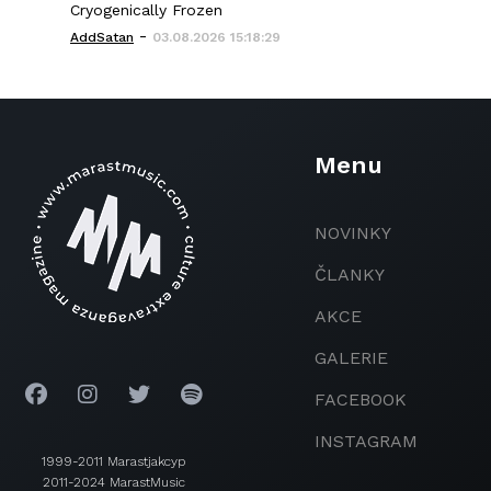
Cryogenically Frozen
-
AddSatan
03.08.2026 15:18:29
Menu
NOVINKY
ČLANKY
AKCE
GALERIE
FACEBOOK
INSTAGRAM
1999-2011 Marastjakcyp
2011-2024 MarastMusic