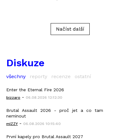
Načíst další
Diskuze
všechny
reporty
recenze
ostatní
Enter the Eternal Fire 2026
-
bizzaro
06.08.2026 12:12:30
Brutal Assault 2026 - proč jet a co tam
neminout
-
mIZZY
06.08.2026 10:15:40
První kapely pro Brutal Assault 2027