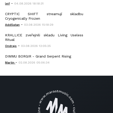
-
leif
04.08.2026 18:18:31
CRYPTIC SHIFT streamují skladbu
Cryogenically Frozen
-
AddSatan
03.08.2026 15:18:29
KRALLICE zveřejnili skladu Living Useless
Ritual
-
Ondrajs
03.08.2026 12:05:25
DIMMU BORGIR - Grand Serpent Rising
-
Martin
02.08.2026 05:06:34