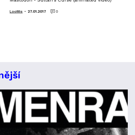
-
LooMis
27.01.2017
0
nější