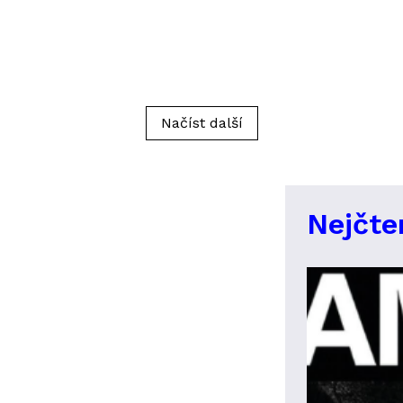
Načíst další
Nejčte