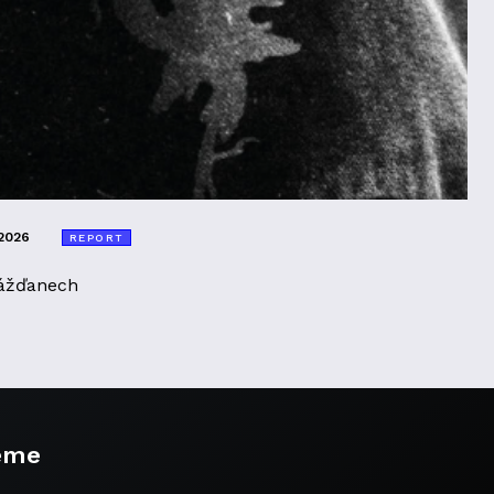
2026
REPORT
ážďanech
eme