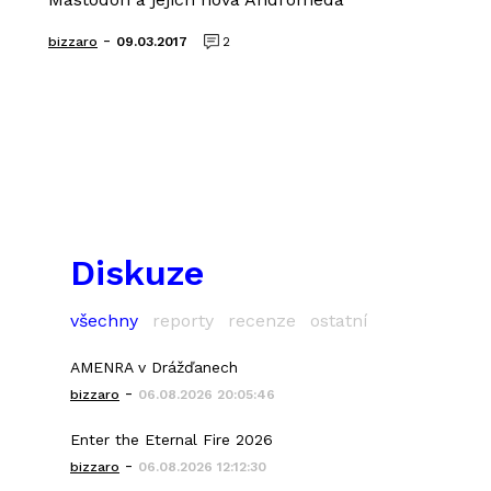
-
bizzaro
09.03.2017
2
Diskuze
všechny
reporty
recenze
ostatní
AMENRA v Drážďanech
-
bizzaro
06.08.2026 20:05:46
Enter the Eternal Fire 2026
-
bizzaro
06.08.2026 12:12:30