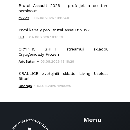
Brutal Assault 2026 - proč jet a co tam
neminout
-
mIZZY
06.08.2026 10:15:40
První kapely pro Brutal Assault 2027
-
leif
04.08.2026 18:18:31
CRYPTIC SHIFT streamují skladbu
Cryogenically Frozen
-
AddSatan
03.08.2026 15:18:29
KRALLICE zveřejnili skladu Living Useless
Ritual
-
Ondrajs
03.08.2026 12:05:25
Menu