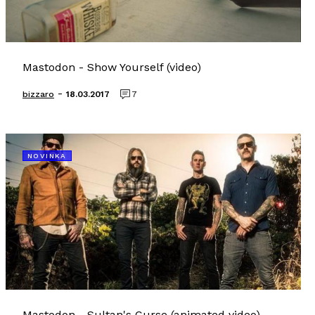
Mastodon - Show Yourself (video)
-
bizzaro
18.03.2017
7
NOVINKA
Mastodon - Sultan's Curse (animated video)