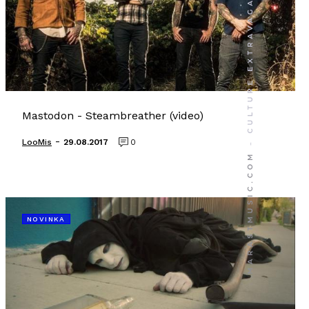
Mastodon - Steambreather (video)
-
LooMis
29.08.2017
0
NOVINKA