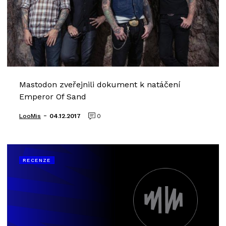
Mastodon zveřejnili dokument k natáčení
Emperor Of Sand
-
LooMis
04.12.2017
0
RECENZE