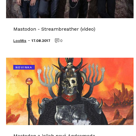
Mastodon - Streambreather (video)
-
LooMis
17.08.2017
0
NOVINKA
Mastodon a jejich nová Andromeda