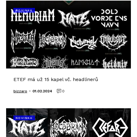
NOVINKA
ETEF má už 15 kapel vč. headlinerů
-
bizzaro
01.02.2024
0
NOVINKA