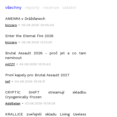
všechny
reporty
recenze
ostatní
AMENRA v Drážďanech
-
bizzaro
06.08.2026 20:05:46
Enter the Eternal Fire 2026
-
bizzaro
06.08.2026 12:12:30
Brutal Assault 2026 - proč jet a co tam
neminout
-
mIZZY
06.08.2026 10:15:40
První kapely pro Brutal Assault 2027
-
leif
04.08.2026 18:18:31
CRYPTIC SHIFT streamují skladbu
Cryogenically Frozen
-
AddSatan
03.08.2026 15:18:29
KRALLICE zveřejnili skladu Living Useless