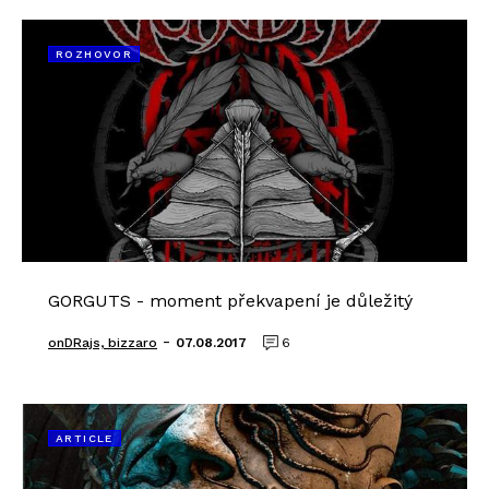
ROZHOVOR
GORGUTS - moment překvapení je důležitý
-
onDRajs, bizzaro
07.08.2017
6
ARTICLE