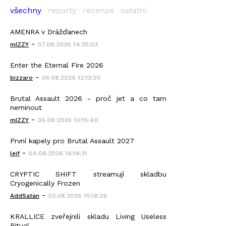
všechny
reporty
recenze
ostatní
AMENRA v Drážďanech
-
mIZZY
07.08.2026 14:25:03
Enter the Eternal Fire 2026
-
bizzaro
06.08.2026 12:12:30
Brutal Assault 2026 - proč jet a co tam
neminout
-
mIZZY
06.08.2026 10:15:40
První kapely pro Brutal Assault 2027
-
leif
04.08.2026 18:18:31
CRYPTIC SHIFT streamují skladbu
Cryogenically Frozen
-
AddSatan
03.08.2026 15:18:29
KRALLICE zveřejnili skladu Living Useless
Ritual