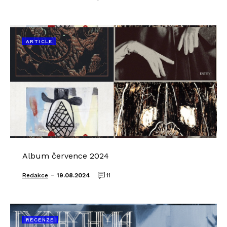
ARTICLE
Album července 2024
-
Redakce
19.08.2024
11
RECENZE