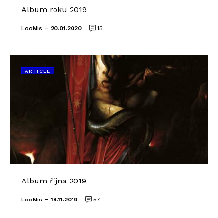
Album roku 2019
-
LooMis
20.01.2020
15
ARTICLE
Album října 2019
-
LooMis
18.11.2019
57