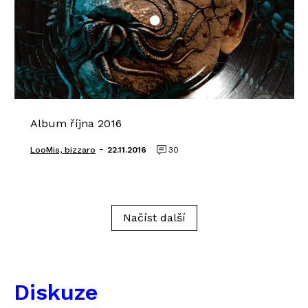
Album října 2016
-
LooMis, bizzaro
22.11.2016
30
Načíst další
Diskuze