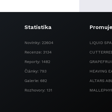
Statistika
Promuj
Novinky: 22604
LIQUID SPA
Recenze: 3134
CUTTERRE
Reporty: 1482
GRAPEFRU
Články: 793
HEAVING E
Galerie: 682
ALTARS AB
Rozhovory: 131
MALLEPHY