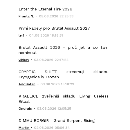
Enter the Eternal Fire 2026
-
Franta N.
05.08.2026 22:25:33
První kapely pro Brutal Assault 2027
-
leif
04.08.2026 18:18:31
Brutal Assault 2026 - proč jet a co tam
neminout
-
vihkav
03.08.2026 22:17:24
CRYPTIC SHIFT streamují skladbu
Cryogenically Frozen
-
AddSatan
03.08.2026 15:18:29
KRALLICE zveřejnili skladu Living Useless
Ritual
-
Ondrajs
03.08.2026 12:05:25
DIMMU BORGIR - Grand Serpent Rising
-
Martin
02.08.2026 05:06:34