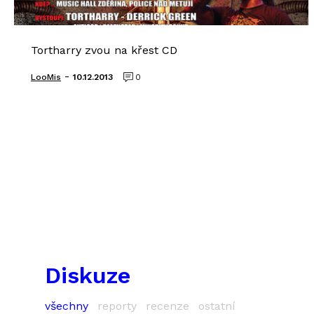
Tortharry zvou na křest CD
-
LooMis
10.12.2013
0
Diskuze
všechny
reporty
recenze
ostatní