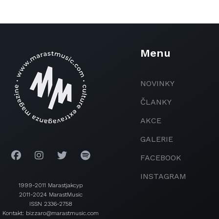
Menu
NOVINKY
ČLANKY
AKCE
GALERIE
FACEBOOK
INSTAGRAM
1999-2011 Marastjakcyp
2011-2024 MarastMusic
ISSN 2336-2758
Kontakt: bizzaro@marastmusic.com