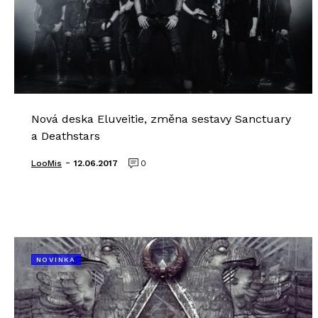
Nová deska Eluveitie, změna sestavy Sanctuary
a Deathstars
-
LooMis
12.06.2017
0
NOVINKA