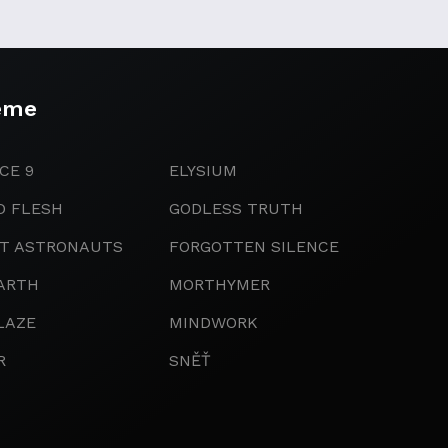
eme
CE 9
ELYSIUM
D FLESH
GODLESS TRUTH
IT ASTRONAUTS
FORGOTTEN SILENCE
ARTH
MORTHYMER
LAZE
MINDWORK
R
SNĚŤ