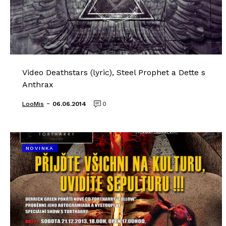
Video Deathstars (lyric), Steel Prophet a Dette s
Anthrax
-
LooMis
06.06.2014
0
NOVINKA