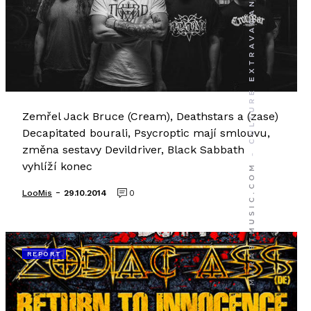
Zemřel Jack Bruce (Cream), Deathstars a (zase)
Decapitated bourali, Psycroptic mají smlouvu,
změna sestavy Devildriver, Black Sabbath
vyhlíží konec
-
LooMis
29.10.2014
0
REPORT