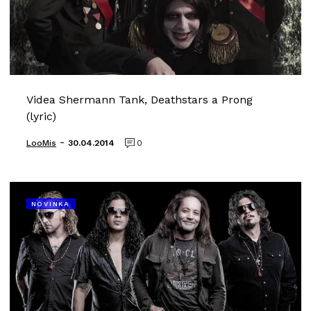
Videa Shermann Tank, Deathstars a Prong
(lyric)
-
LooMis
30.04.2014
0
NOVINKA