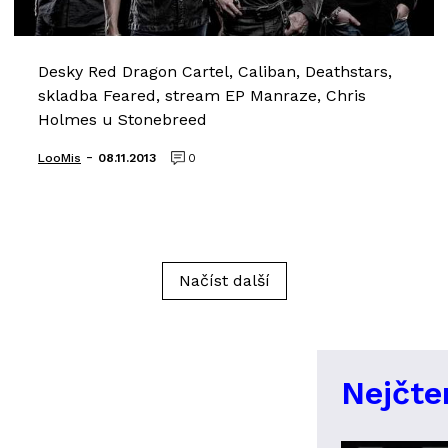
Desky Red Dragon Cartel, Caliban, Deathstars,
skladba Feared, stream EP Manraze, Chris
Holmes u Stonebreed
-
LooMis
08.11.2013
0
Načíst další
Nejčte