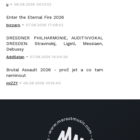
-
u
08.08.2026 00:13:53
Enter the Eternal Fire 2026
-
bizzaro
07.08.2026 17:08:53
DRESDNER PHILHARMONIE, AUDITIVVOKAL
DRESDEN: Stravinskij, Ligeti, Messiaen,
Debussy
-
AddSatan
07.08.2026 16:04:26
Brutal Assault 2026 - proč jet a co tam
neminout
-
mIZZY
06.08.2026 10:15:40