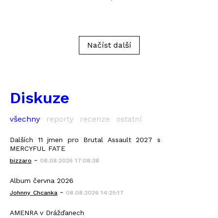
Načíst další
Diskuze
všechny
reporty
recenze
ostatní
Dalších 11 jmen pro Brutal Assault 2027 s
MERCYFUL FATE
-
bizzaro
08.08.2026 17:08:38
Album června 2026
-
Johnny_Chcanka
08.08.2026 14:25:17
AMENRA v Drážďanech