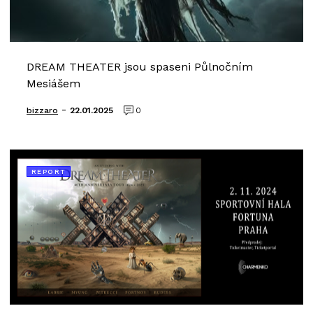
DREAM THEATER jsou spaseni Půlnočním
Mesiášem
-
bizzaro
22.01.2025
0
REPORT