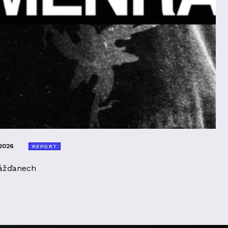
2026
REPORT
ážďanech