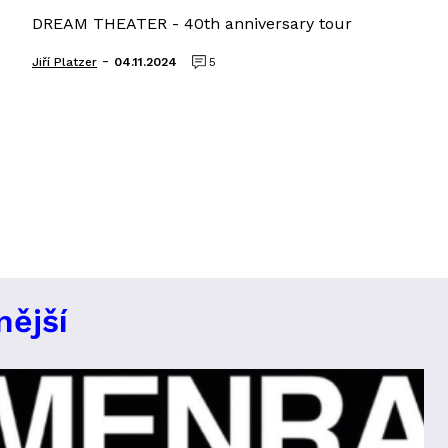
DREAM THEATER - 40th anniversary tour
-
Jiří Platzer
04.11.2024
5
nější