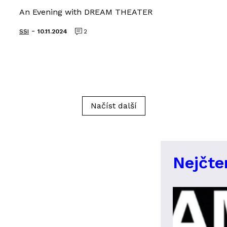
An Evening with DREAM THEATER
-
SSI
10.11.2024
2
Načíst další
Nejčte