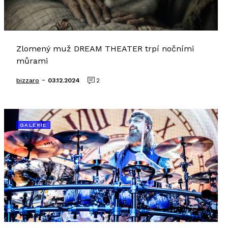
Zlomený muž DREAM THEATER trpí nočními
můrami
-
bizzaro
03.12.2024
2
GALERIE