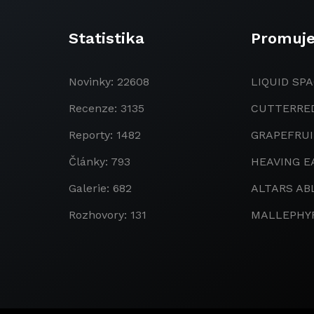
Statistika
Promuj
Novinky: 22608
LIQUID SPA
Recenze: 3135
CUTTERRE
Reporty: 1482
GRAPEFRU
Články: 793
HEAVING E
Galerie: 682
ALTARS AB
Rozhovory: 131
MALLEPHY