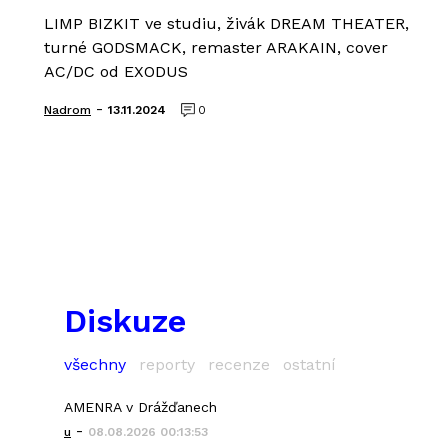
LIMP BIZKIT ve studiu, živák DREAM THEATER,
turné GODSMACK, remaster ARAKAIN, cover
AC/DC od EXODUS
-
Nadrom
13.11.2024
0
Diskuze
všechny
reporty
recenze
ostatní
AMENRA v Drážďanech
-
u
08.08.2026 00:13:53