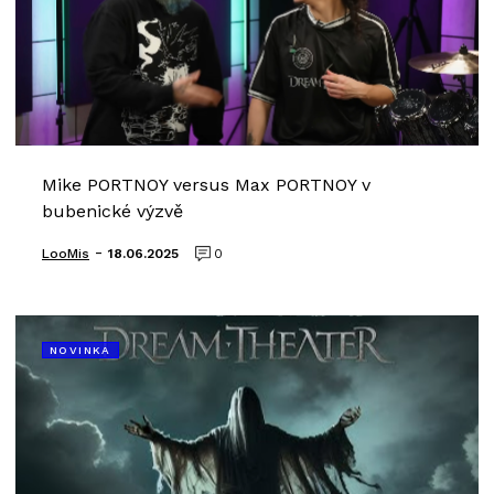
Mike PORTNOY versus Max PORTNOY v
bubenické výzvě
-
LooMis
18.06.2025
0
NOVINKA