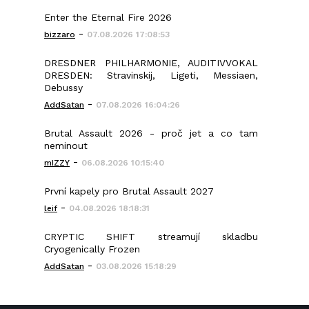
Enter the Eternal Fire 2026
-
bizzaro
07.08.2026 17:08:53
DRESDNER PHILHARMONIE, AUDITIVVOKAL
DRESDEN: Stravinskij, Ligeti, Messiaen,
Debussy
-
AddSatan
07.08.2026 16:04:26
Brutal Assault 2026 - proč jet a co tam
neminout
-
mIZZY
06.08.2026 10:15:40
První kapely pro Brutal Assault 2027
-
leif
04.08.2026 18:18:31
CRYPTIC SHIFT streamují skladbu
Cryogenically Frozen
-
AddSatan
03.08.2026 15:18:29