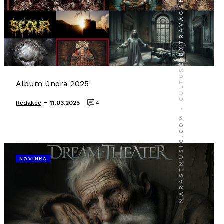
Album února 2025
-
Redakce
11.03.2025
4
NOVINKA