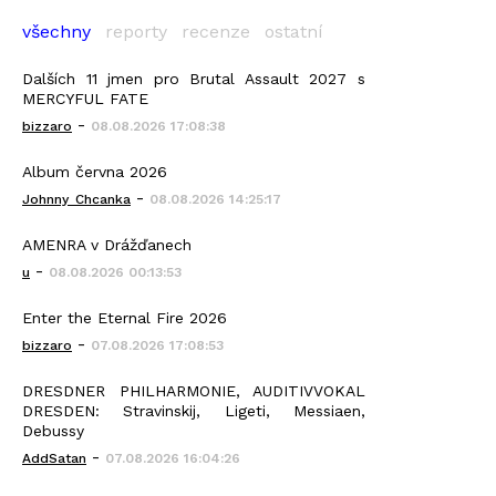
všechny
reporty
recenze
ostatní
Dalších 11 jmen pro Brutal Assault 2027 s
MERCYFUL FATE
-
bizzaro
08.08.2026 17:08:38
Album června 2026
-
Johnny_Chcanka
08.08.2026 14:25:17
AMENRA v Drážďanech
-
u
08.08.2026 00:13:53
Enter the Eternal Fire 2026
-
bizzaro
07.08.2026 17:08:53
DRESDNER PHILHARMONIE, AUDITIVVOKAL
DRESDEN: Stravinskij, Ligeti, Messiaen,
Debussy
-
AddSatan
07.08.2026 16:04:26