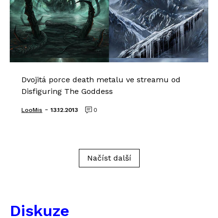
Dvojitá porce death metalu ve streamu od
Disfiguring The Goddess
-
LooMis
13.12.2013
0
Načíst další
Diskuze