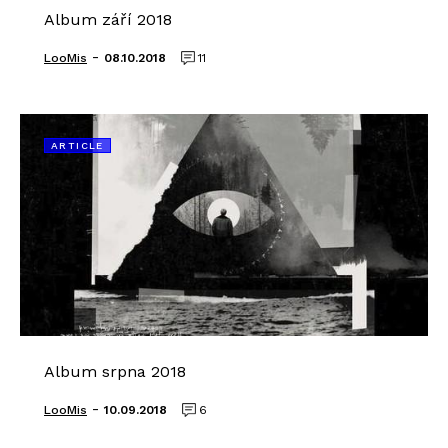
Album září 2018
-
LooMis
08.10.2018
11
ARTICLE
Album srpna 2018
-
LooMis
10.09.2018
6