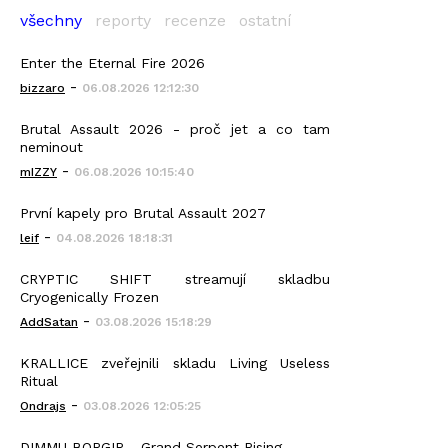
všechny
reporty
recenze
ostatní
Enter the Eternal Fire 2026
-
bizzaro
06.08.2026 12:12:30
Brutal Assault 2026 - proč jet a co tam
neminout
-
mIZZY
06.08.2026 10:15:40
První kapely pro Brutal Assault 2027
-
leif
04.08.2026 18:18:31
CRYPTIC SHIFT streamují skladbu
Cryogenically Frozen
-
AddSatan
03.08.2026 15:18:29
KRALLICE zveřejnili skladu Living Useless
Ritual
-
Ondrajs
03.08.2026 12:05:25
DIMMU BORGIR - Grand Serpent Rising