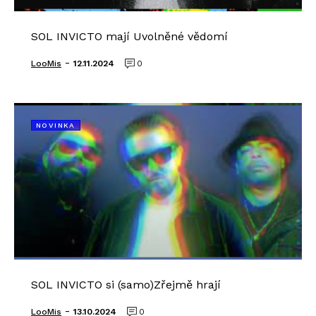
SOL INVICTO mají Uvolněné vědomí
-
LooMis
12.11.2024
0
NOVINKA
SOL INVICTO si (samo)Zřejmě hrají
-
LooMis
13.10.2024
0