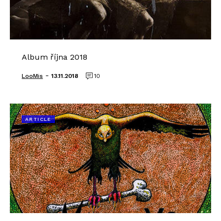
Album října 2018
-
LooMis
13.11.2018
10
ARTICLE