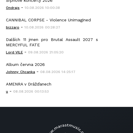
Srpnové koncerty 2026
-
Ondrajs
10.08.2026 10:00:38
CANNIBAL CORPSE - Violence Unimagined
-
bizzaro
10.08.2026 00:28:27
Dalších 11 jmen pro Brutal Assault 2027 s
MERCYFUL FATE
-
Lord VILE
09.08.2026 21:05:20
Album června 2026
-
Johnny_Chcanka
08.08.2026 14:25:17
AMENRA v Drážďanech
-
u
08.08.2026 00:13:53