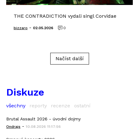
THE CONTRADICTION vydali singl Corvidae
-
bizzaro
02.05.2026
0
Načíst další
Diskuze
všechny
reporty
recenze
ostatní
Brutal Assault 2026 - úvodní dojmy
-
Ondrajs
10.08.2026 11:17:56