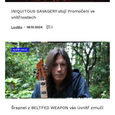
INIQUITOUS SAVAGERY stojí Promočeni ve
vnitřnostech
-
LooMis
18.10.2024
2
NOVINKA
Šrapnel z BELTFED WEAPON vás Uvnitř zmučí