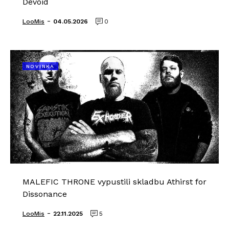
Devoid
-
LooMis
04.05.2026
0
NOVINKA
MALEFIC THRONE vypustili skladbu Athirst for
Dissonance
-
LooMis
22.11.2025
5