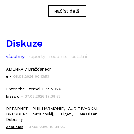
Načíst další
Diskuze
všechny
reporty
recenze
ostatní
AMENRA v Drážďanech
-
u
08.08.2026 00:13:53
Enter the Eternal Fire 2026
-
bizzaro
07.08.2026 17:08:53
DRESDNER PHILHARMONIE, AUDITIVVOKAL
DRESDEN: Stravinskij, Ligeti, Messiaen,
Debussy
-
AddSatan
07.08.2026 16:04:26