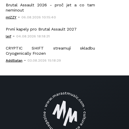
Brutal Assault 2026 - proč jet a co tam
neminout
-
mIZZY
06.08.2026 10:15:40
První kapely pro Brutal Assault 2027
-
leif
04.08.2026 18:18:31
CRYPTIC SHIFT streamují skladbu
Cryogenically Frozen
-
AddSatan
03.08.2026 15:18:29