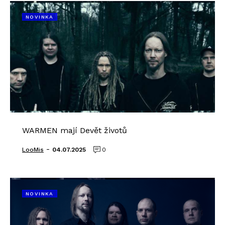
NOVINKA
WARMEN mají Devět životů
-
LooMis
04.07.2025
0
NOVINKA