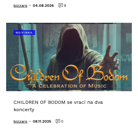
-
bizzaro
04.08.2026
9
NOVINKA
CHILDREN OF BODOM se vrací na dva
koncerty
-
bizzaro
08.11.2025
0