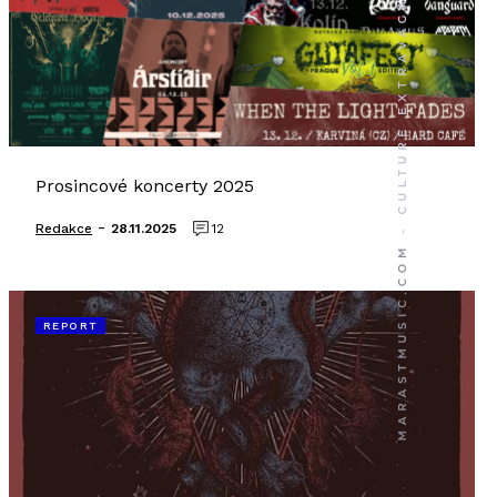
Prosincové koncerty 2025
-
Redakce
28.11.2025
12
REPORT