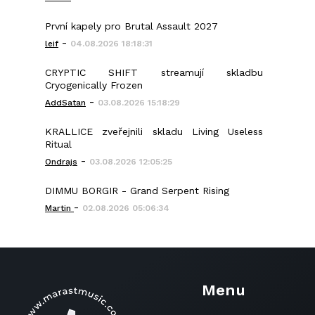
První kapely pro Brutal Assault 2027
-
leif
04.08.2026 18:18:31
CRYPTIC SHIFT streamují skladbu
Cryogenically Frozen
-
AddSatan
03.08.2026 15:18:29
KRALLICE zveřejnili skladu Living Useless
Ritual
-
Ondrajs
03.08.2026 12:05:25
DIMMU BORGIR - Grand Serpent Rising
-
Martin
02.08.2026 05:06:34
Menu