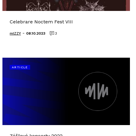
Celebrare Noctem Fest VIII
-
mIZZY
08.10.2023
3
ARTICLE
Zářijové koncerty 2022