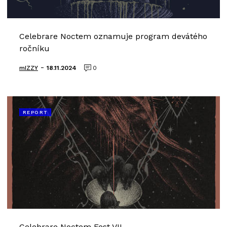
Celebrare Noctem oznamuje program devátého
ročníku
-
mIZZY
18.11.2024
0
REPORT
Celebrare Noctem Fest VII