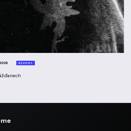
2026
REPORT
ážďanech
eme