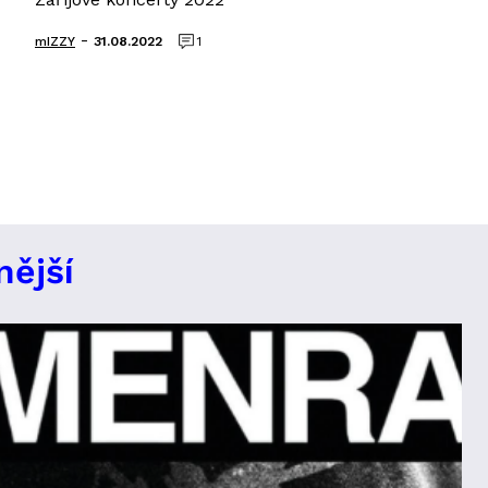
-
mIZZY
31.08.2022
1
nější