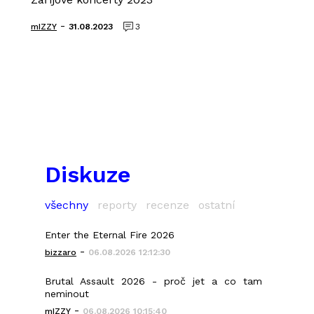
-
mIZZY
31.08.2023
3
Diskuze
všechny
reporty
recenze
ostatní
Enter the Eternal Fire 2026
-
bizzaro
06.08.2026 12:12:30
Brutal Assault 2026 - proč jet a co tam
neminout
-
mIZZY
06.08.2026 10:15:40