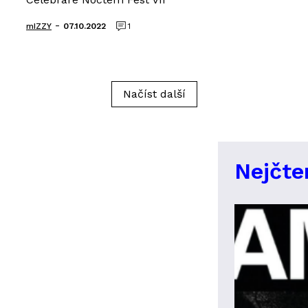
-
mIZZY
07.10.2022
1
Načíst další
Nejčte