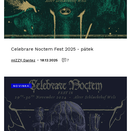
Celebrare Noctem Fest 2025 - pátek
-
mIZZY, Dantez
18.12.2025
7
NOVINKA