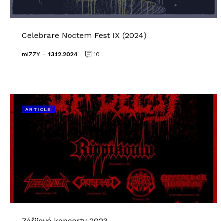
Celebrare Noctem Fest IX (2024)
-
mIZZY
13.12.2024
10
ARTICLE
Zářijové koncerty 2023