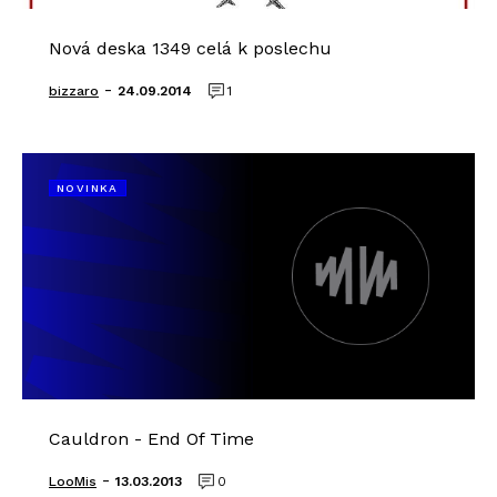
Nová deska 1349 celá k poslechu
-
bizzaro
24.09.2014
1
NOVINKA
Cauldron - End Of Time
-
LooMis
13.03.2013
0