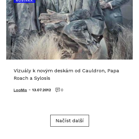
NOVINKA
Vizuály k novým deskám od Cauldron, Papa
Roach a Sylosis
-
LooMis
13.07.2012
0
Načíst další