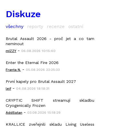
Diskuze
všechny
reporty
recenze
ostatní
Brutal Assault 2026 - proč jet a co tam
neminout
-
mIZZY
06.08.2026 10:15:40
Enter the Eternal Fire 2026
-
Franta N.
05.08.2026 22:25:33
První kapely pro Brutal Assault 2027
-
leif
04.08.2026 18:18:31
CRYPTIC SHIFT streamují skladbu
Cryogenically Frozen
-
AddSatan
03.08.2026 15:18:29
KRALLICE zveřejnili skladu Living Useless