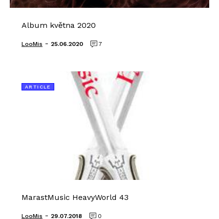
Album května 2020
-
LooMis
25.06.2020
7
ARTICLE
MarastMusic HeavyWorld 43
-
LooMis
29.07.2018
0