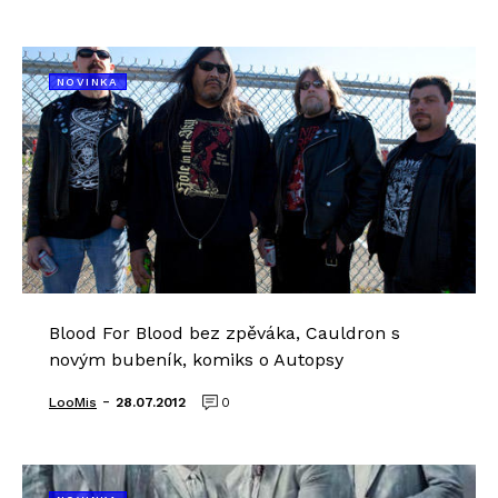
NOVINKA
Blood For Blood bez zpěváka, Cauldron s
novým bubeník, komiks o Autopsy
-
LooMis
28.07.2012
0