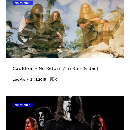
NOVINKA
Cauldron - No Return / In Ruin (video)
-
LooMis
21.11.2015
0
NOVINKA