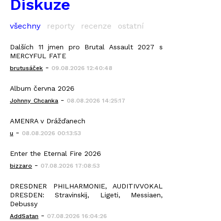
Diskuze
všechny
reporty
recenze
ostatní
Dalších 11 jmen pro Brutal Assault 2027 s
MERCYFUL FATE
-
brutusáček
09.08.2026 12:40:48
Album června 2026
-
Johnny_Chcanka
08.08.2026 14:25:17
AMENRA v Drážďanech
-
u
08.08.2026 00:13:53
Enter the Eternal Fire 2026
-
bizzaro
07.08.2026 17:08:53
DRESDNER PHILHARMONIE, AUDITIVVOKAL
DRESDEN: Stravinskij, Ligeti, Messiaen,
Debussy
-
AddSatan
07.08.2026 16:04:26