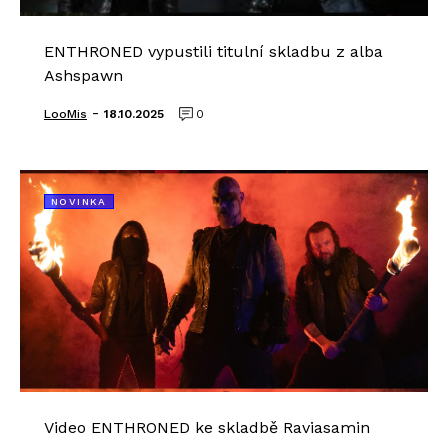
ENTHRONED vypustili titulní skladbu z alba
Ashspawn
-
LooMis
18.10.2025
0
NOVINKA
Video ENTHRONED ke skladbě Raviasamin