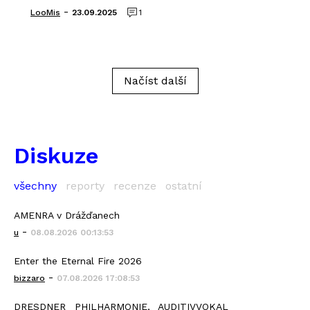
-
LooMis
23.09.2025
1
Načíst další
Diskuze
všechny
reporty
recenze
ostatní
AMENRA v Drážďanech
-
u
08.08.2026 00:13:53
Enter the Eternal Fire 2026
-
bizzaro
07.08.2026 17:08:53
DRESDNER PHILHARMONIE, AUDITIVVOKAL