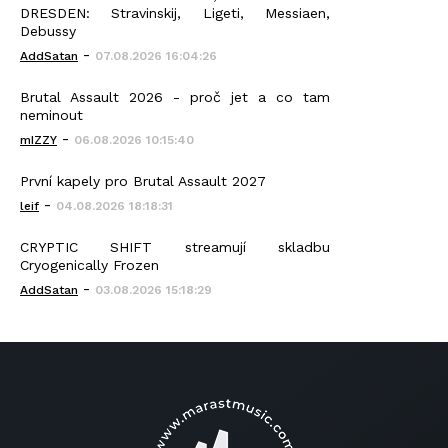
DRESDEN: Stravinskij, Ligeti, Messiaen,
Debussy
-
AddSatan
07.08.2026 16:04:26
Brutal Assault 2026 - proč jet a co tam
neminout
-
mIZZY
06.08.2026 10:15:40
První kapely pro Brutal Assault 2027
-
leif
04.08.2026 18:18:31
CRYPTIC SHIFT streamují skladbu
Cryogenically Frozen
-
AddSatan
03.08.2026 15:18:29