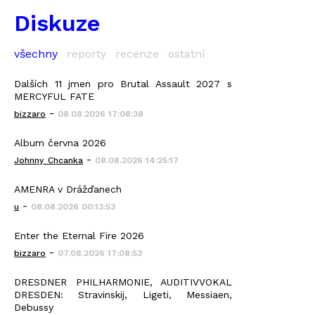
Diskuze
všechny
reporty
recenze
ostatní
Dalších 11 jmen pro Brutal Assault 2027 s
MERCYFUL FATE
-
bizzaro
08.08.2026 17:08:38
Album června 2026
-
Johnny_Chcanka
08.08.2026 14:25:17
AMENRA v Drážďanech
-
u
08.08.2026 00:13:53
Enter the Eternal Fire 2026
-
bizzaro
07.08.2026 17:08:53
DRESDNER PHILHARMONIE, AUDITIVVOKAL
DRESDEN: Stravinskij, Ligeti, Messiaen,
Debussy