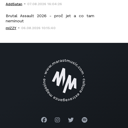
-
AddSatan
07.08.2026 16:04:26
Brutal Assault 2026 - proč jet a co tam
neminout
-
mIZZY
06.08.2026 10:15:40