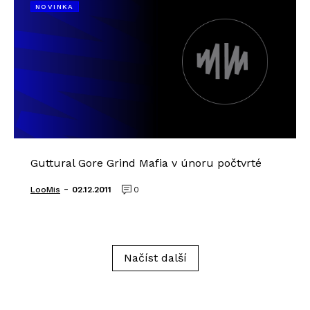
NOVINKA
Guttural Gore Grind Mafia v únoru počtvrté
-
LooMis
02.12.2011
0
Načíst další