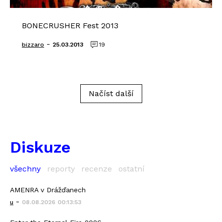
BONECRUSHER Fest 2013
-
bizzaro
25.03.2013
19
Načíst další
Diskuze
všechny
reporty
recenze
ostatní
AMENRA v Drážďanech
-
u
08.08.2026 00:13:53