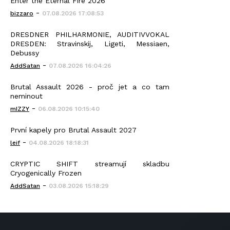
Enter the Eternal Fire 2026
-
bizzaro
07.08.2026 17:08:53
DRESDNER PHILHARMONIE, AUDITIVVOKAL
DRESDEN: Stravinskij, Ligeti, Messiaen,
Debussy
-
AddSatan
07.08.2026 16:04:26
Brutal Assault 2026 - proč jet a co tam
neminout
-
mIZZY
06.08.2026 10:15:40
První kapely pro Brutal Assault 2027
-
leif
04.08.2026 18:18:31
CRYPTIC SHIFT streamují skladbu
Cryogenically Frozen
-
AddSatan
03.08.2026 15:18:29