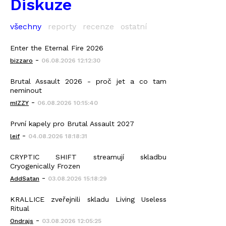
Diskuze
všechny
reporty
recenze
ostatní
Enter the Eternal Fire 2026
-
bizzaro
06.08.2026 12:12:30
Brutal Assault 2026 - proč jet a co tam
neminout
-
mIZZY
06.08.2026 10:15:40
První kapely pro Brutal Assault 2027
-
leif
04.08.2026 18:18:31
CRYPTIC SHIFT streamují skladbu
Cryogenically Frozen
-
AddSatan
03.08.2026 15:18:29
KRALLICE zveřejnili skladu Living Useless
Ritual
-
Ondrajs
03.08.2026 12:05:25