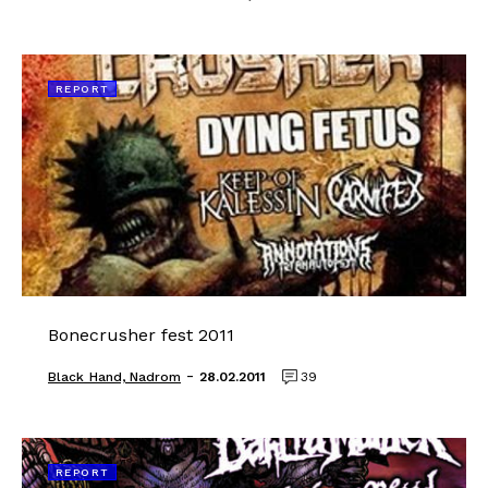
REPORT
Bonecrusher fest 2011
-
Black_Hand, Nadrom
28.02.2011
39
REPORT