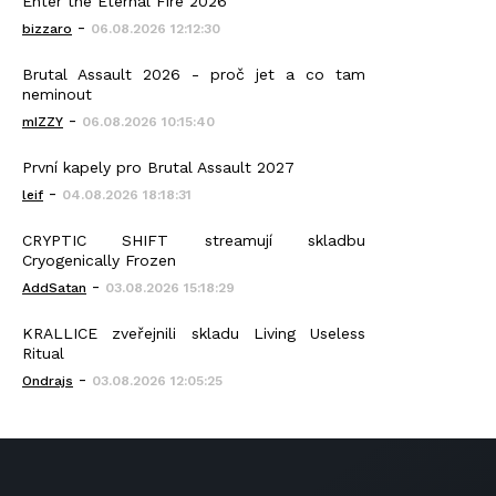
Enter the Eternal Fire 2026
-
bizzaro
06.08.2026 12:12:30
Brutal Assault 2026 - proč jet a co tam
neminout
-
mIZZY
06.08.2026 10:15:40
První kapely pro Brutal Assault 2027
-
leif
04.08.2026 18:18:31
CRYPTIC SHIFT streamují skladbu
Cryogenically Frozen
-
AddSatan
03.08.2026 15:18:29
KRALLICE zveřejnili skladu Living Useless
Ritual
-
Ondrajs
03.08.2026 12:05:25