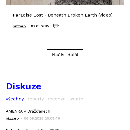
Paradise Lost - Beneath Broken Earth (video)
-
bizzaro
07.05.2015
1
Načíst další
Diskuze
všechny
reporty
recenze
ostatní
AMENRA v Drážďanech
-
bizzaro
06.08.2026 20:05:46