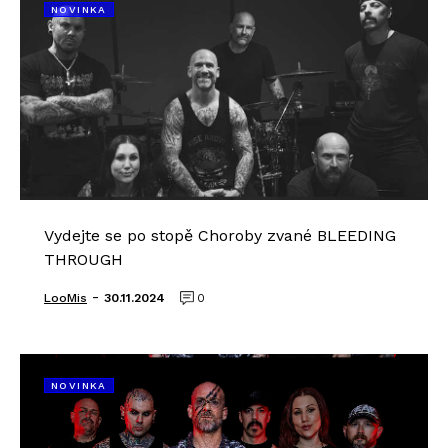
NOVINKA
Vydejte se po stopě Choroby zvané BLEEDING
THROUGH
-
LooMis
30.11.2024
0
NOVINKA