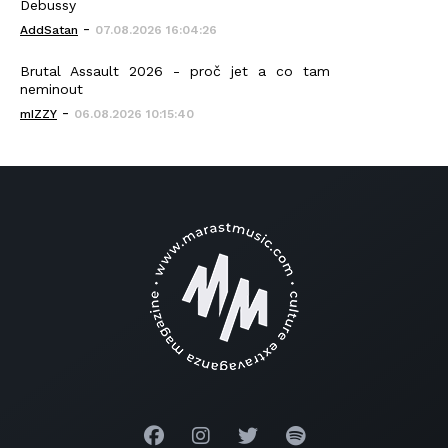
Debussy
-
AddSatan
07.08.2026 16:04:26
Brutal Assault 2026 - proč jet a co tam
neminout
-
mIZZY
06.08.2026 10:15:40