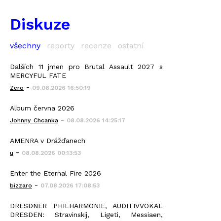
Diskuze
všechny
reporty
recenze
ostatní
Dalších 11 jmen pro Brutal Assault 2027 s
MERCYFUL FATE
-
Zero
09.08.2026 16:50:19
Album června 2026
-
Johnny_Chcanka
08.08.2026 14:25:17
AMENRA v Drážďanech
-
u
08.08.2026 00:13:53
Enter the Eternal Fire 2026
-
bizzaro
07.08.2026 17:08:53
DRESDNER PHILHARMONIE, AUDITIVVOKAL
DRESDEN: Stravinskij, Ligeti, Messiaen,