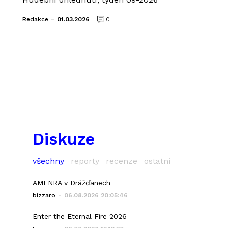
-
Redakce
01.03.2026
0
Diskuze
všechny
reporty
recenze
ostatní
AMENRA v Drážďanech
-
bizzaro
06.08.2026 20:05:46
Enter the Eternal Fire 2026