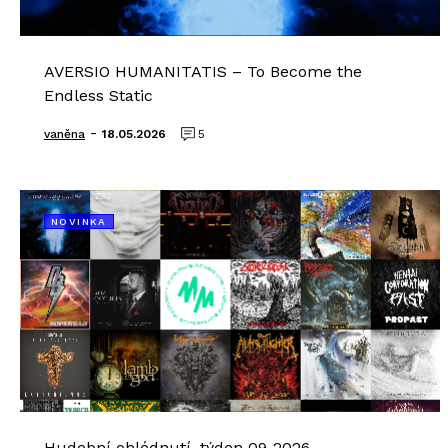
AVERSIO HUMANITATIS – To Become the
Endless Static
-
vaněna
18.05.2026
5
NOVINKA
Hudební ohlédnutí, týden 09-2026