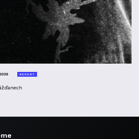
2026
REPORT
ážďanech
eme