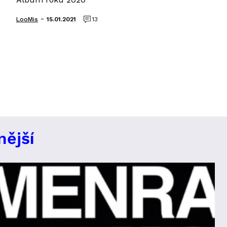
-
LooMis
15.01.2021
13
nější