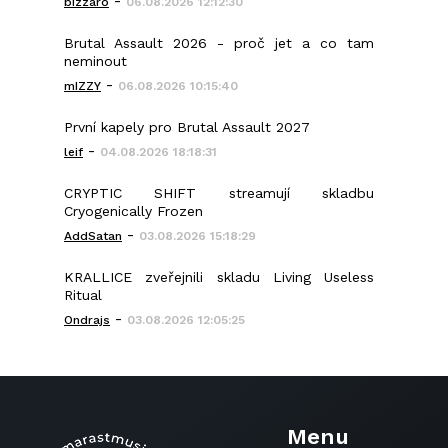
-
bizzaro
06.08.2026 12:12:30
Brutal Assault 2026 - proč jet a co tam
neminout
-
mIZZY
06.08.2026 10:15:40
První kapely pro Brutal Assault 2027
-
leif
04.08.2026 18:18:31
CRYPTIC SHIFT streamují skladbu
Cryogenically Frozen
-
AddSatan
03.08.2026 15:18:29
KRALLICE zveřejnili skladu Living Useless
Ritual
-
Ondrajs
03.08.2026 12:05:25
Menu