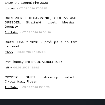
Enter the Eternal Fire 2026
-
bizzaro
07.08.2026 17:08:53
DRESDNER PHILHARMONIE, AUDITIVVOKAL
DRESDEN: Stravinskij, Ligeti, Messiaen,
Debussy
-
AddSatan
07.08.2026 16:04:26
Brutal Assault 2026 - proč jet a co tam
neminout
-
mIZZY
06.08.2026 10:15:40
První kapely pro Brutal Assault 2027
-
leif
04.08.2026 18:18:31
CRYPTIC SHIFT streamují skladbu
Cryogenically Frozen
-
AddSatan
03.08.2026 15:18:29