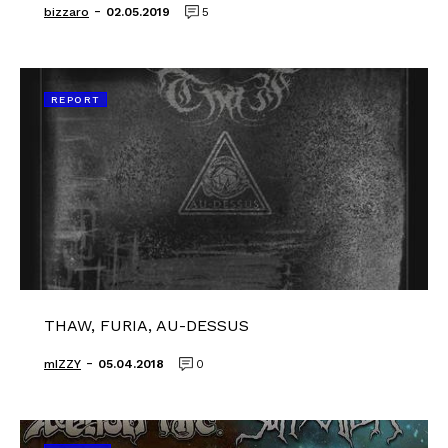
-
bizzaro
02.05.2019
5
REPORT
THAW, FURIA, AU-DESSUS
-
mIZZY
05.04.2018
0