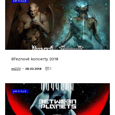
ARTICLE
Březnové koncerty 2018
-
mIZZY
28.02.2018
7
ARTICLE