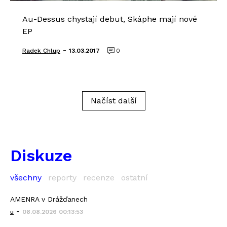
Au-Dessus chystají debut, Skáphe mají nové
EP
-
Radek Chlup
13.03.2017
0
Načíst další
Diskuze
všechny
reporty
recenze
ostatní
AMENRA v Drážďanech
-
u
08.08.2026 00:13:53