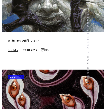
Album září 2017
-
LooMis
09.10.2017
35
ARTICLE