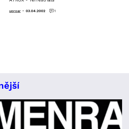
-
uproar
03.04.2002
1
nější