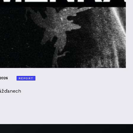
2026
REPORT
ážďanech