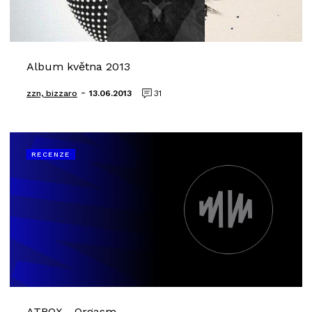
Album května 2013
-
zzn, bizzaro
13.06.2013
31
RECENZE
ATROX - Orgasm