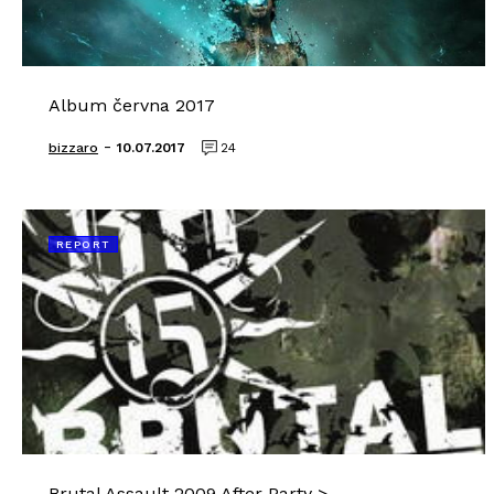
Album června 2017
-
bizzaro
10.07.2017
24
REPORT
Brutal Assault 2009 After Party >