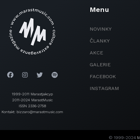
Menu
NOVINKY
ČLANKY
AKCE
GALERIE
FACEBOOK
INSTAGRAM
1999-2011 Marastjakcyp
2011-2024 MarastMusic
ISSN 2336-2758
Kontakt: bizzaro@marastmusic.com
© 1999-2024
M