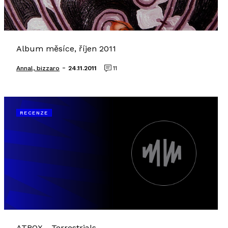
Album měsíce, říjen 2011
-
Annal, bizzaro
24.11.2011
11
RECENZE
ATROX - Terrestrials