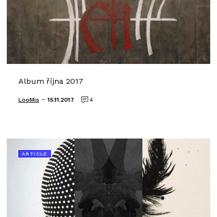
Album října 2017
-
LooMis
15.11.2017
4
ARTICLE