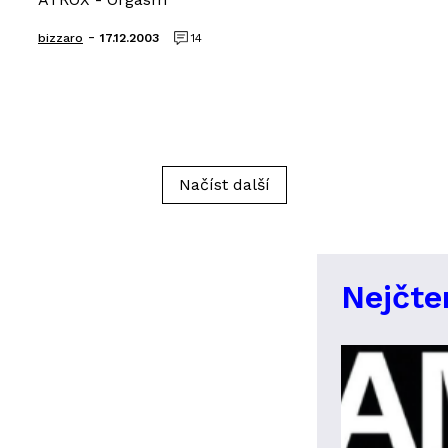
-
bizzaro
17.12.2003
14
Načíst další
Nejčte