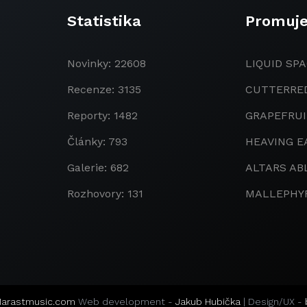
Statistika
Promuj
Novinky: 22608
LIQUID SPA
Recenze: 3135
CUTTERRE
Reporty: 1482
GRAPEFRU
Články: 793
HEAVING E
Galerie: 682
ALTARS AB
Rozhovory: 131
MALLEPHY
arastmusic.com
Web development -
Jakub Hubička
| Design/UX -