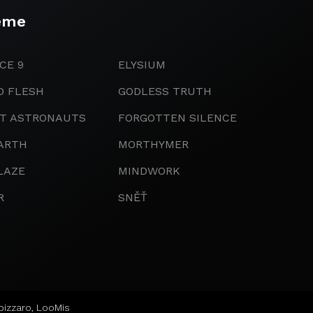
eme
CE 9
ELYSIUM
D FLESH
GODLESS TRUTH
IT ASTRONAUTS
FORGOTTEN SILENCE
ARTH
MORTHYMER
LAZE
MINDWORK
R
SNĚŤ
bizzaro
,
LooMis