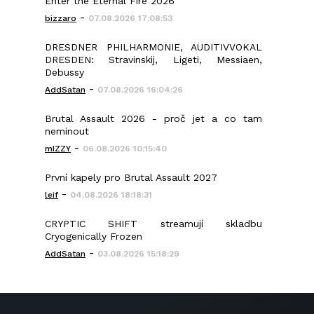
Enter the Eternal Fire 2026
-
bizzaro
07.08.2026 17:08:53
DRESDNER PHILHARMONIE, AUDITIVVOKAL
DRESDEN: Stravinskij, Ligeti, Messiaen,
Debussy
-
AddSatan
07.08.2026 16:04:26
Brutal Assault 2026 - proč jet a co tam
neminout
-
mIZZY
06.08.2026 10:15:40
První kapely pro Brutal Assault 2027
-
leif
04.08.2026 18:18:31
CRYPTIC SHIFT streamují skladbu
Cryogenically Frozen
-
AddSatan
03.08.2026 15:18:29