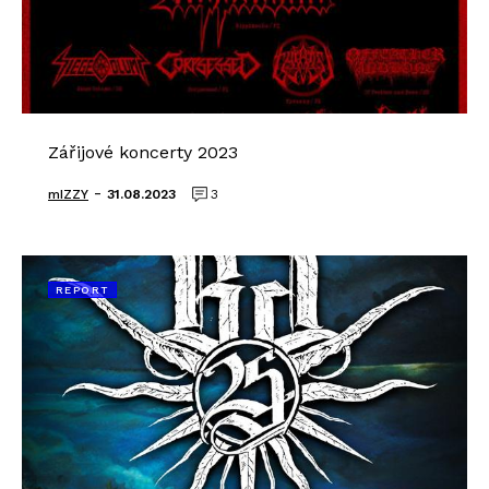
Zářijové koncerty 2023
-
mIZZY
31.08.2023
3
REPORT