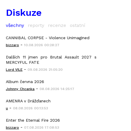
Diskuze
všechny
reporty
recenze
ostatní
CANNIBAL CORPSE - Violence Unimagined
-
bizzaro
10.08.2026 00:28:27
Dalších 11 jmen pro Brutal Assault 2027 s
MERCYFUL FATE
-
Lord VILE
09.08.2026 21:05:20
Album června 2026
-
Johnny_Chcanka
08.08.2026 14:25:17
AMENRA v Drážďanech
-
u
08.08.2026 00:13:53
Enter the Eternal Fire 2026
-
bizzaro
07.08.2026 17:08:53