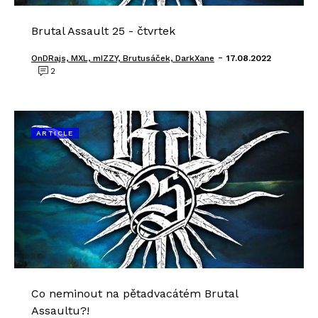
Brutal Assault 25 - čtvrtek
-
OnDRajs, MXL, mIZZY, Brutusáček, DarkXane
17.08.2022
2
ARTICLE
Co neminout na pětadvacátém Brutal
Assaultu?!