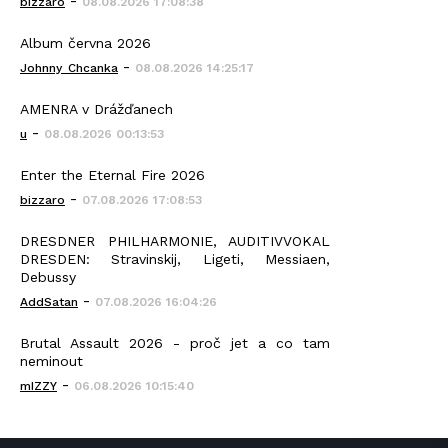
-
bizzaro
08.08.2026 17:08:38
Album června 2026
-
Johnny_Chcanka
08.08.2026 14:25:17
AMENRA v Drážďanech
-
u
08.08.2026 00:13:53
Enter the Eternal Fire 2026
-
bizzaro
07.08.2026 17:08:53
DRESDNER PHILHARMONIE, AUDITIVVOKAL
DRESDEN: Stravinskij, Ligeti, Messiaen,
Debussy
-
AddSatan
07.08.2026 16:04:26
Brutal Assault 2026 - proč jet a co tam
neminout
-
mIZZY
06.08.2026 10:15:40