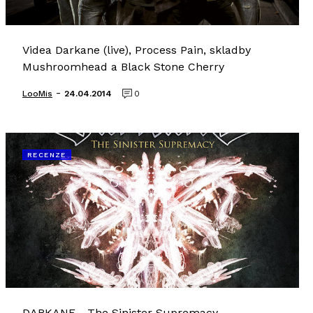
Videa Darkane (live), Process Pain, skladby
Mushroomhead a Black Stone Cherry
-
LooMis
24.04.2014
0
RECENZE
DARKANE - The Sinister Supremacy