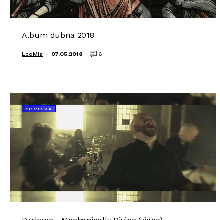
Album dubna 2018
-
LooMis
07.05.2018
6
NOVINKA
Darkane - Mechanically Divine (video)