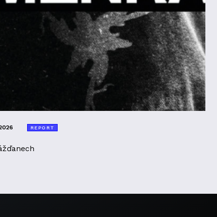
2026
REPORT
ážďanech