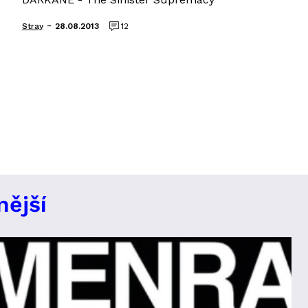
-
Stray
28.08.2013
12
nější