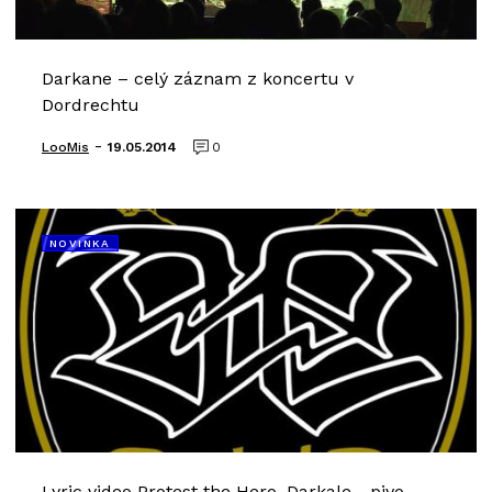
Darkane – celý záznam z koncertu v
Dordrechtu
-
LooMis
19.05.2014
0
NOVINKA
Lyric video Protest the Hero, Darkale - pivo