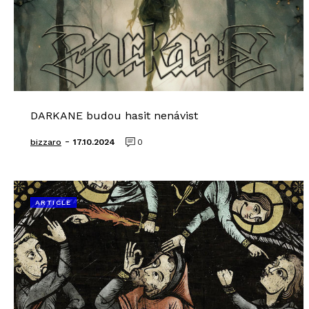
DARKANE budou hasit nenávist
-
bizzaro
17.10.2024
0
ARTICLE