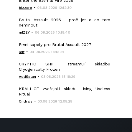
Enter the Eternal Fire 2026
-
bizzaro
06.08.2026 12:12:30
Brutal Assault 2026 - proč jet a co tam
neminout
-
mIZZY
06.08.2026 10:15:40
První kapely pro Brutal Assault 2027
-
leif
04.08.2026 18:18:31
CRYPTIC SHIFT streamují skladbu
Cryogenically Frozen
-
AddSatan
03.08.2026 15:18:29
KRALLICE zveřejnili skladu Living Useless
Ritual
-
Ondrajs
03.08.2026 12:05:25