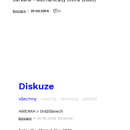
-
bizzaro
01.02.2014
0
Diskuze
všechny
reporty
recenze
ostatní
AMENRA v Drážďanech
-
bizzaro
06.08.2026 20:05:46