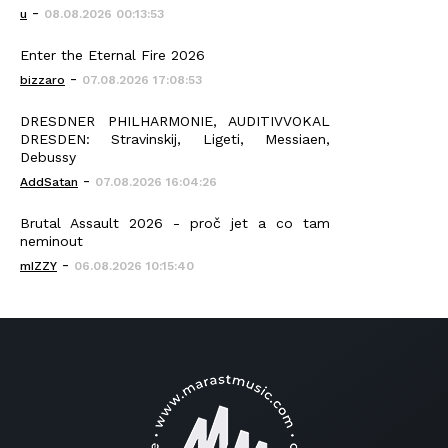
-
u
08.08.2026 00:13:53
Enter the Eternal Fire 2026
-
bizzaro
07.08.2026 17:08:53
DRESDNER PHILHARMONIE, AUDITIVVOKAL
DRESDEN: Stravinskij, Ligeti, Messiaen,
Debussy
-
AddSatan
07.08.2026 16:04:26
Brutal Assault 2026 - proč jet a co tam
neminout
-
mIZZY
06.08.2026 10:15:40