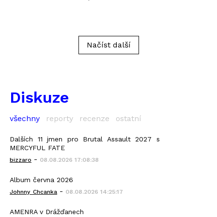
Načíst další
Diskuze
všechny
reporty
recenze
ostatní
Dalších 11 jmen pro Brutal Assault 2027 s
MERCYFUL FATE
-
bizzaro
08.08.2026 17:08:38
Album června 2026
-
Johnny_Chcanka
08.08.2026 14:25:17
AMENRA v Drážďanech