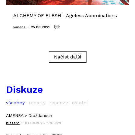
ALCHEMY OF FLESH - Ageless Abominations
-
vanena
25.08.2021
1
Načíst další
Diskuze
všechny
reporty
recenze
ostatní
AMENRA v Drážďanech
-
bizzaro
07.08.2026 17:09:29