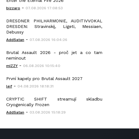
Enter the Eternal Fire 2026
-
bizzaro
07.08.2026 17:08:53
DRESDNER PHILHARMONIE, AUDITIVVOKAL
DRESDEN: Stravinskij, Ligeti, Messiaen,
Debussy
-
AddSatan
07.08.2026 16:04:26
Brutal Assault 2026 - proč jet a co tam
neminout
-
mIZZY
06.08.2026 10:15:40
První kapely pro Brutal Assault 2027
-
leif
04.08.2026 18:18:31
CRYPTIC SHIFT streamují skladbu
Cryogenically Frozen
-
AddSatan
03.08.2026 15:18:29