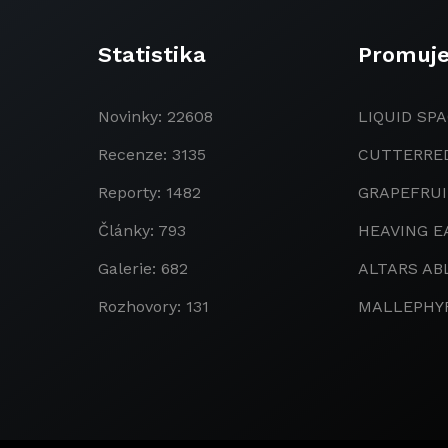
Statistika
Promuj
Novinky: 22608
LIQUID SPA
Recenze: 3135
CUTTERRE
Reporty: 1482
GRAPEFRU
Články: 793
HEAVING E
Galerie: 682
ALTARS AB
Rozhovory: 131
MALLEPHY