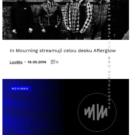
In Mourning streamují celou desku Afterglow
-
LooMis
16.05.2016
0
NOVINKA