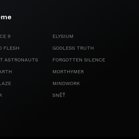
eme
CE 9
ELYSIUM
D FLESH
GODLESS TRUTH
IT ASTRONAUTS
FORGOTTEN SILENCE
ARTH
MORTHYMER
LAZE
MINDWORK
R
SNĚŤ