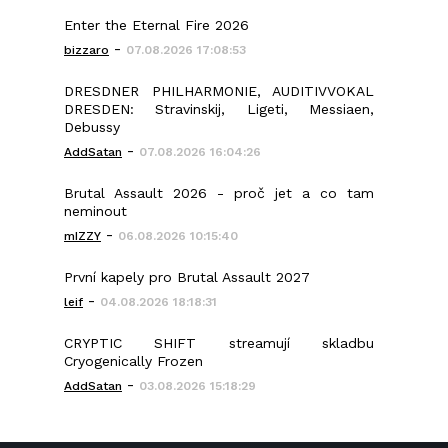
Enter the Eternal Fire 2026
-
bizzaro
07.08.2026 17:08:53
DRESDNER PHILHARMONIE, AUDITIVVOKAL
DRESDEN: Stravinskij, Ligeti, Messiaen,
Debussy
-
AddSatan
07.08.2026 16:04:26
Brutal Assault 2026 - proč jet a co tam
neminout
-
mIZZY
06.08.2026 10:15:40
První kapely pro Brutal Assault 2027
-
leif
04.08.2026 18:18:31
CRYPTIC SHIFT streamují skladbu
Cryogenically Frozen
-
AddSatan
03.08.2026 15:18:29