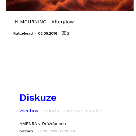
IN MOURNING - Afterglow
-
Rattlehead
02.05.2016
2
Diskuze
všechny
reporty
recenze
ostatní
AMENRA v Drážďanech
-
bizzaro
07.08.2026 17:09:29