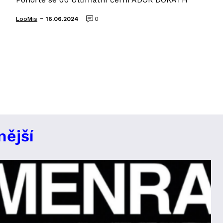
-
LooMis
16.06.2024
0
nější