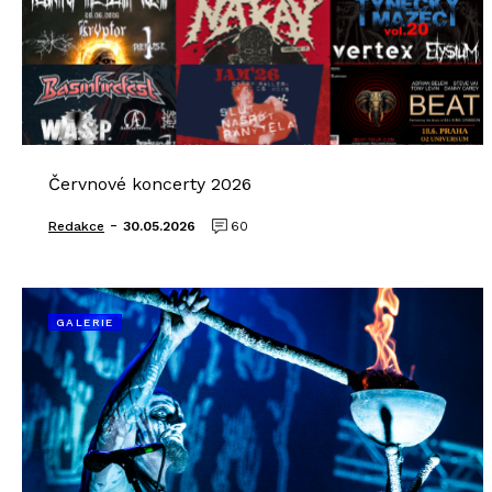
Červnové koncerty 2026
-
Redakce
30.05.2026
60
GALERIE