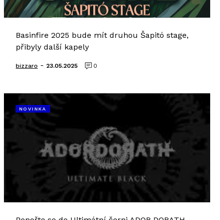
Basinfire 2025 bude mít druhou Šapitó stage,
přibyly další kapely
-
bizzaro
23.05.2025
0
NOVINKA
Ponořte se do Ultimátní černi ADOR DORATH