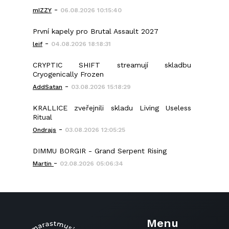
-
mIZZY
06.08.2026 10:15:40
První kapely pro Brutal Assault 2027
-
leif
04.08.2026 18:18:31
CRYPTIC SHIFT streamují skladbu
Cryogenically Frozen
-
AddSatan
03.08.2026 15:18:29
KRALLICE zveřejnili skladu Living Useless
Ritual
-
Ondrajs
03.08.2026 12:05:25
DIMMU BORGIR - Grand Serpent Rising
-
Martin
02.08.2026 05:06:34
Menu