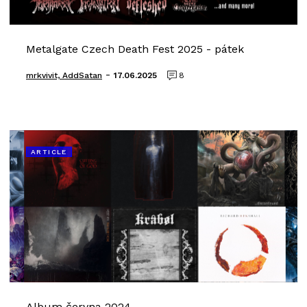
Metalgate Czech Death Fest 2025 - pátek
-
mrkvivit, AddSatan
17.06.2025
8
ARTICLE
Album června 2024