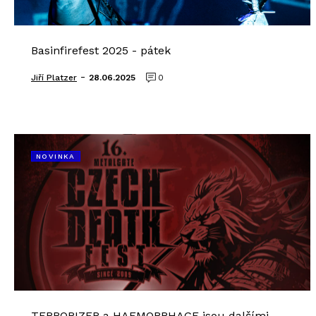
Basinfirefest 2025 - pátek
-
Jiří Platzer
28.06.2025
0
NOVINKA
TERRORIZER a HAEMORRHAGE jsou dalšími