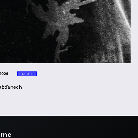
2026
REPORT
ážďanech
eme