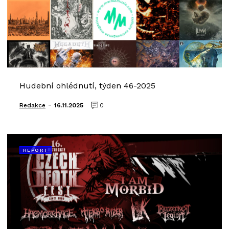
Hudební ohlédnutí, týden 46-2025
-
Redakce
16.11.2025
0
REPORT