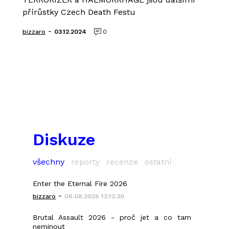
přírůstky Czech Death Festu
-
bizzaro
03.12.2024
0
Diskuze
všechny
reporty
recenze
ostatní
Enter the Eternal Fire 2026
-
bizzaro
06.08.2026 12:12:30
Brutal Assault 2026 - proč jet a co tam
neminout