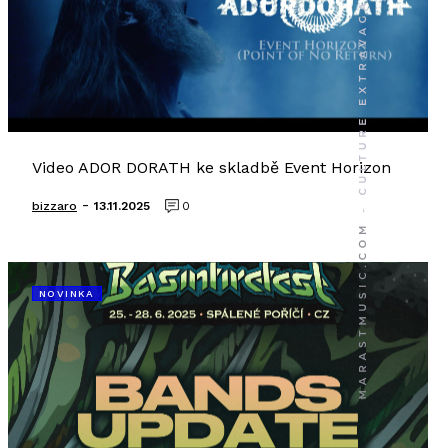
Video ADOR DORATH ke skladbě Event Horizon
-
bizzaro
13.11.2025
0
NOVINKA