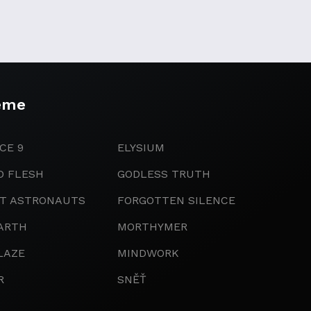
eme
CE 9
ELYSIUM
D FLESH
GODLESS TRUTH
IT ASTRONAUTS
FORGOTTEN SILENCE
ARTH
MORTHYMER
LAZE
MINDWORK
R
SNĚŤ