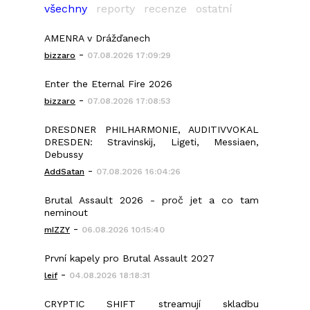
všechny
reporty
recenze
ostatní
AMENRA v Drážďanech
-
bizzaro
07.08.2026 17:09:29
Enter the Eternal Fire 2026
-
bizzaro
07.08.2026 17:08:53
DRESDNER PHILHARMONIE, AUDITIVVOKAL
DRESDEN: Stravinskij, Ligeti, Messiaen,
Debussy
-
AddSatan
07.08.2026 16:04:26
Brutal Assault 2026 - proč jet a co tam
neminout
-
mIZZY
06.08.2026 10:15:40
První kapely pro Brutal Assault 2027
-
leif
04.08.2026 18:18:31
CRYPTIC SHIFT streamují skladbu