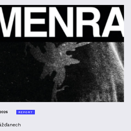
2026
REPORT
ážďanech