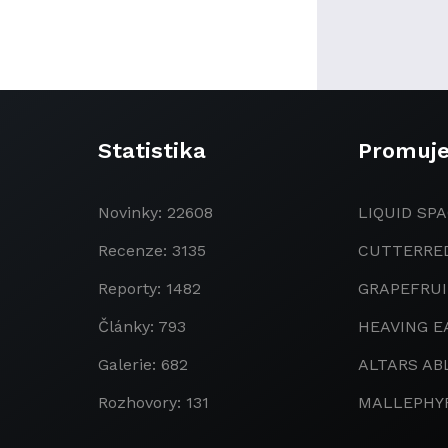
Statistika
Promuj
Novinky: 22608
LIQUID SPA
Recenze: 3135
CUTTERRE
Reporty: 1482
GRAPEFRU
Články: 793
HEAVING E
Galerie: 682
ALTARS AB
Rozhovory: 131
MALLEPHY