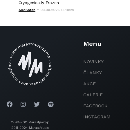
Cryogenically Frozen
-
AddSatan
03.08.2026 15:18:29
Menu
NOVINKY
ČLANKY
AKCE
GALERIE
FACEBOOK
INSTAGRAM
1999-2011 Marastjakcyp
2011-2024 MarastMusic