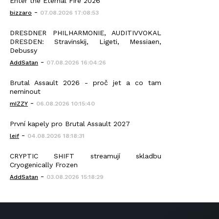
Enter the Eternal Fire 2026
-
bizzaro
07.08.2026 17:08:53
DRESDNER PHILHARMONIE, AUDITIVVOKAL
DRESDEN: Stravinskij, Ligeti, Messiaen,
Debussy
-
AddSatan
07.08.2026 16:04:26
Brutal Assault 2026 - proč jet a co tam
neminout
-
mIZZY
06.08.2026 10:15:40
První kapely pro Brutal Assault 2027
-
leif
04.08.2026 18:18:31
CRYPTIC SHIFT streamují skladbu
Cryogenically Frozen
-
AddSatan
03.08.2026 15:18:29