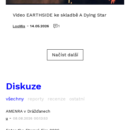
Video EARTHSIDE ke skladbě A Dying Star
-
LooMis
14.05.2026
1
Načíst další
Diskuze
všechny
reporty
recenze
ostatní
AMENRA v Drážďanech
-
u
08.08.2026 00:13:53