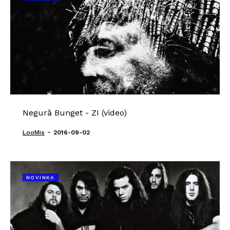
Negură Bunget - ZI (video)
-
LooMis
2016-09-02
NOVINKA