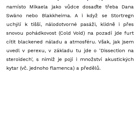
namísto Mikaela jako vůdce dosaďte třeba Dana
Swäno nebo Blakkheima. A i když se Stortregn
uchýlí k tišší, nálodotvorné pasáži, klidně i přes
snovou pohádkovost (Cold Void) na pozadí jde furt
cítit blackened náladu a atmosféru. Však, jak jsem
uvedl v perexu, v základu tu jde o 'Dissection na
steroidech', s nimiž je pojí i množství akustických
kytar (vč. jednoho flamenca) a předělů.