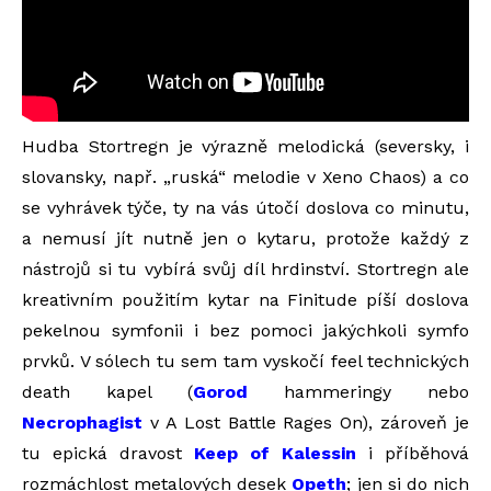
Hudba Stortregn je výrazně melodická (seversky, i
slovansky, např. „ruská“ melodie v Xeno Chaos) a co
se vyhrávek týče, ty na vás útočí doslova co minutu,
a nemusí jít nutně jen o kytaru, protože každý z
nástrojů si tu vybírá svůj díl hrdinství. Stortregn ale
kreativním použitím kytar na Finitude píší doslova
pekelnou symfonii i bez pomoci jakýchkoli symfo
prvků. V sólech tu sem tam vyskočí feel technických
death kapel (
Gorod
hammeringy nebo
Necrophagist
v A Lost Battle Rages On), zároveň je
tu epická dravost
Keep of Kalessin
i příběhová
rozmáchlost metalových desek
Opeth
; jen si do nich