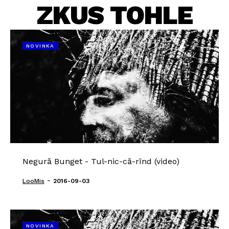
ZKUS TOHLE
NOVINKA
Negură Bunget - Tul-nic-că-rînd (video)
-
LooMis
2016-09-03
NOVINKA