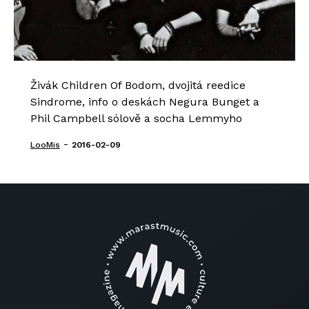
Živák Children Of Bodom, dvojitá reedice
Sindrome, info o deskách Negura Bunget a
Phil Campbell sólově a socha Lemmyho
-
LooMis
2016-02-09