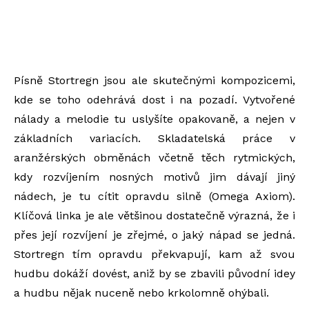
Písně Stortregn jsou ale skutečnými kompozicemi,
kde se toho odehrává dost i na pozadí. Vytvořené
nálady a melodie tu uslyšíte opakovaně, a nejen v
základních variacích. Skladatelská práce v
aranžérských obměnách včetně těch rytmických,
kdy rozvíjením nosných motivů jim dávají jiný
nádech, je tu cítit opravdu silně (Omega Axiom).
Klíčová linka je ale většinou dostatečně výrazná, že i
přes její rozvíjení je zřejmé, o jaký nápad se jedná.
Stortregn tím opravdu překvapují, kam až svou
hudbu dokáží dovést, aniž by se zbavili původní idey
a hudbu nějak nuceně nebo krkolomně ohýbali.