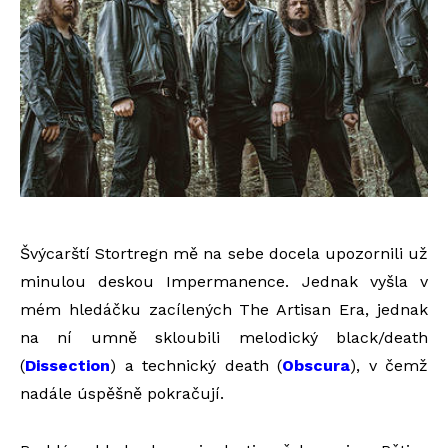
Švýcarští Stortregn mě na sebe docela upozornili už
minulou deskou Impermanence. Jednak vyšla v
mém hledáčku zacílených The Artisan Era, jednak
na ní umně skloubili melodický black/death
(
Dissecti
on
) a technický death (
Obscura
), v čemž
nadále úspěšně pokračují.