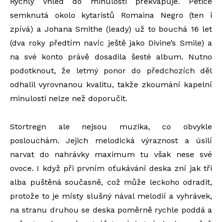
Rychlý vhled do minulosti překvapuje. Pětice
semknutá okolo kytaristů Romaina Negro (ten i
zpívá) a Johana Smithe (leady) už to bouchá 16 let
(dva roky předtím navíc ještě jako Divine’s Smile) a
na své konto právě dosadila šesté album. Nutno
podotknout, že letmý ponor do předchozích děl
odhalil vyrovnanou kvalitu, takže zkoumání kapelní
minulosti nelze než doporučit.
Stortregn ale nejsou muzika, co obvykle
poslouchám. Jejich melodická výraznost a úsilí
narvat do nahrávky maximum tu však nese své
ovoce. I když při prvním oťukávání deska zní jak tři
alba puštěná současně, což může leckoho odradit,
protože to je místy slušný nával melodií a vyhrávek,
na stranu druhou se deska poměrně rychle poddá a