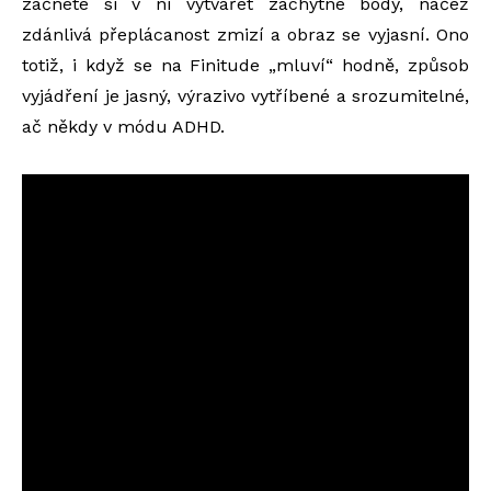
začnete si v ní vytvářet záchytné body, načež
zdánlivá přeplácanost zmizí a obraz se vyjasní. Ono
totiž, i když se na Finitude „mluví“ hodně, způsob
vyjádření je jasný, výrazivo vytříbené a srozumitelné,
ač někdy v módu ADHD.