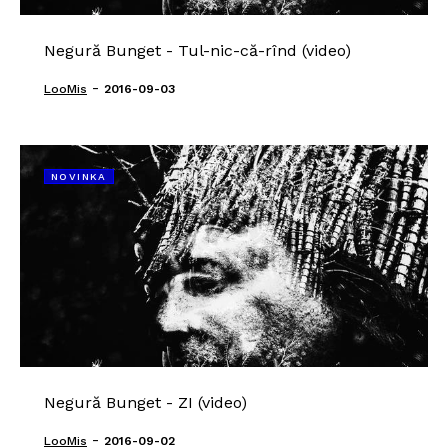
Negură Bunget - Tul-nic-că-rînd (video)
-
LooMis
2016-09-03
NOVINKA
Negură Bunget - ZI (video)
-
LooMis
2016-09-02