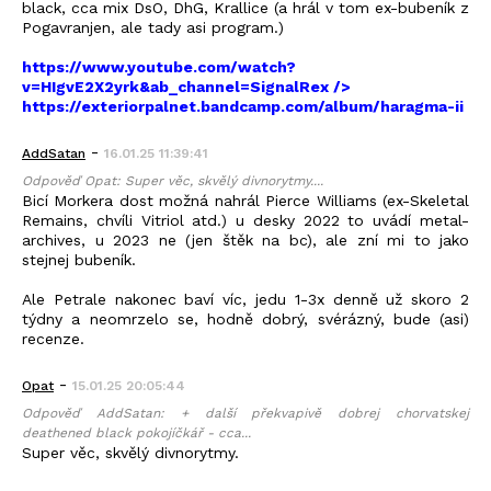
black, cca mix DsO, DhG, Krallice (a hrál v tom ex-bubeník z
Pogavranjen, ale tady asi program.)
https://www.youtube.com/watch?
v=HIgvE2X2yrk&ab_channel=SignalRex
/>
https://exteriorpalnet.bandcamp.com/album/haragma-ii
-
AddSatan
16.01.25 11:39:41
Odpověď Opat: Super věc, skvělý divnorytmy....
Bicí Morkera dost možná nahrál Pierce Williams (ex-Skeletal
Remains, chvíli Vitriol atd.) u desky 2022 to uvádí metal-
archives, u 2023 ne (jen štěk na bc), ale zní mi to jako
stejnej bubeník.
Ale Petrale nakonec baví víc, jedu 1-3x denně už skoro 2
týdny a neomrzelo se, hodně dobrý, svérázný, bude (asi)
recenze.
-
Opat
15.01.25 20:05:44
Odpověď AddSatan: + další překvapivě dobrej chorvatskej
deathened black pokojíčkář - cca...
Super věc, skvělý divnorytmy.