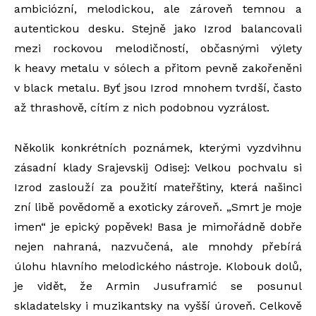
ambiciózní, melodickou, ale zároveň temnou a
autentickou desku. Stejně jako Izrod balancovali
mezi rockovou melodičností, občasnými výlety
k heavy metalu v sólech a přitom pevně zakořeněni
v black metalu. Byť jsou Izrod mnohem tvrdší, často
až thrashově, cítím z nich podobnou vyzrálost.
Několik konkrétních poznámek, kterými vyzdvihnu
zásadní klady Srajevskij Odisej: Velkou pochvalu si
Izrod zaslouží za použití mateřštiny, která našinci
zní libě povědomě a exoticky zároveň. „Smrt je moje
imen“ je epický popěvek! Basa je mimořádně dobře
nejen nahraná, nazvučená, ale mnohdy přebírá
úlohu hlavního melodického nástroje. Klobouk dolů,
je vidět, že Armin Jusuframić se posunul
skladatelsky i muzikantsky na vyšší úroveň. Celkově