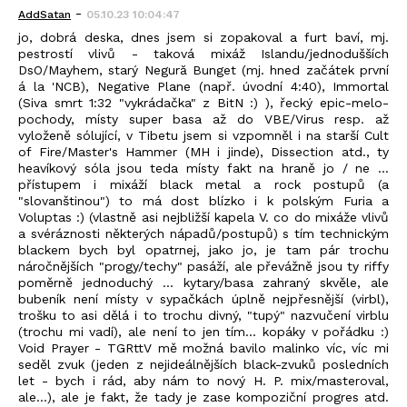
-
AddSatan
05.10.23 10:04:47
jo, dobrá deska, dnes jsem si zopakoval a furt baví, mj.
pestrostí vlivů - taková mixáž Islandu/jednodušších
DsO/Mayhem, starý Negură Bunget (mj. hned začátek první
á la 'NCB), Negative Plane (např. úvodní 4:40), Immortal
(Siva smrt 1:32 "vykrádačka" z BitN :) ), řecký epic-melo-
pochody, místy super basa až do VBE/Virus resp. až
vyloženě sólující, v Tibetu jsem si vzpomněl i na starší Cult
of Fire/Master's Hammer (MH i jinde), Dissection atd., ty
heavíkový sóla jsou teda místy fakt na hraně jo / ne ...
přístupem i mixáží black metal a rock postupů (a
"slovanštinou") to má dost blízko i k polským Furia a
Voluptas :) (vlastně asi nejbližší kapela V. co do mixáže vlivů
a svéráznosti některých nápadů/postupů) s tím technickým
blackem bych byl opatrnej, jako jo, je tam pár trochu
náročnějších "progy/techy" pasáží, ale převážně jsou ty riffy
poměrně jednoduchý ... kytary/basa zahraný skvěle, ale
bubeník není místy v sypačkách úplně nejpřesnější (virbl),
trošku to asi dělá i to trochu divný, "tupý" nazvučení virblu
(trochu mi vadí), ale není to jen tím... kopáky v pořádku :)
Void Prayer - TGRttV mě možná bavilo malinko víc, víc mi
seděl zvuk (jeden z nejideálnějších black-zvuků posledních
let - bych i rád, aby nám to nový H. P. mix/masteroval,
ale...), ale je fakt, že tady je zase kompoziční progres atd.