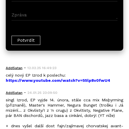
-
AddSatan
12.02.25 16:49:23
celý nový EP Izrod k poslechu:
https://www.youtube.com/watch?v=55lp8v0fwU4
-
AddSatan
24.01.25 23:09:50
singl Izrod, EP vyjde 14. února, stále cca mix Misþyrming
(přiznaně), Master's Hammer, Negura Bunget (trošku i Já
mizérií... z Okvlisty/I z 'n crugu) z Okvltisty, Negative Plane,
pár BAN dischordů, jazz basa a cinkání, dobrý! (YT níže)
+ dnes vyšel další dost fajn/zajímavej chorvatskej avant-