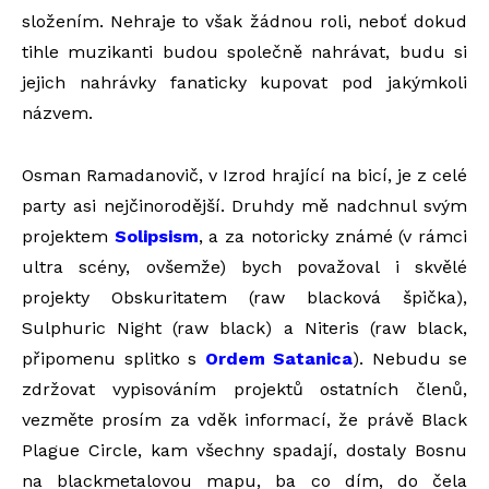
složením. Nehraje to však žádnou roli, neboť dokud
tihle muzikanti budou společně nahrávat, budu si
jejich nahrávky fanaticky kupovat pod jakýmkoli
názvem.
Osman Ramadanovič, v Izrod hrající na bicí, je z celé
party asi nejčinorodější. Druhdy mě nadchnul svým
projektem
Solipsism
, a za notoricky známé (v rámci
ultra scény, ovšemže) bych považoval i skvělé
projekty Obskuritatem (raw blacková špička),
Sulphuric Night (raw black) a Niteris (raw black,
připomenu splitko s
Ordem Satanica
). Nebudu se
zdržovat vypisováním projektů ostatních členů,
vezměte prosím za vděk informací, že právě Black
Plague Circle, kam všechny spadají, dostaly Bosnu
na blackmetalovou mapu, ba co dím, do čela