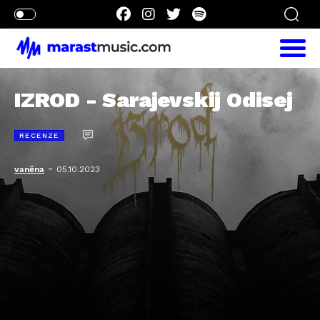
IZROD - Sarajevskij Odisej
RECENZE
-
vaněna
05.10.2023