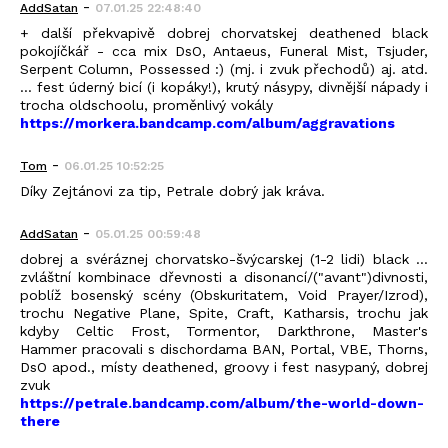
-
AddSatan
07.01.25 22:48:40
+ další překvapivě dobrej chorvatskej deathened black
pokojíčkář - cca mix DsO, Antaeus, Funeral Mist, Tsjuder,
Serpent Column, Possessed :) (mj. i zvuk přechodů) aj. atd.
... fest úderný bicí (i kopáky!), krutý násypy, divnější nápady i
trocha oldschoolu, proměnlivý vokály
https://morkera.bandcamp.com/album/aggravations
-
Tom
06.01.25 10:52:25
Díky Zejtánovi za tip, Petrale dobrý jak kráva.
-
AddSatan
05.01.25 00:59:48
dobrej a svéráznej chorvatsko-švýcarskej (1-2 lidi) black ...
zvláštní kombinace dřevnosti a disonancí/("avant")divnosti,
poblíž bosenský scény (Obskuritatem, Void Prayer/Izrod),
trochu Negative Plane, Spite, Craft, Katharsis, trochu jak
kdyby Celtic Frost, Tormentor, Darkthrone, Master's
Hammer pracovali s dischordama BAN, Portal, VBE, Thorns,
DsO apod., místy deathened, groovy i fest nasypaný, dobrej
zvuk
https://petrale.bandcamp.com/album/the-world-down-
there