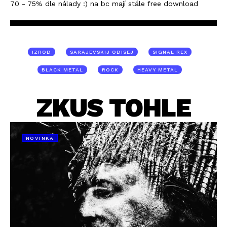
70 - 75% dle nálady :) na bc mají stále free download
IZROD
SARAJEVSKIJ ODISEJ
SIGNAL REX
BLACK METAL
ROCK
HEAVY METAL
ZKUS TOHLE
NOVINKA