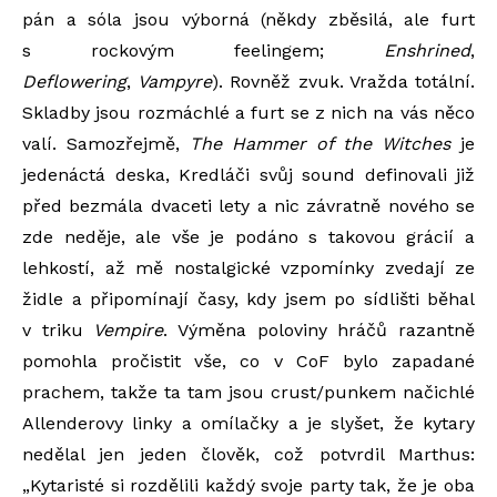
pán a sóla jsou výborná (někdy zběsilá, ale furt
s rockovým feelingem;
Enshrined
,
Deflowering
,
Vampyre
). Rovněž zvuk. Vražda totální.
Skladby jsou rozmáchlé a furt se z nich na vás něco
valí. Samozřejmě,
The Hammer of the Witches
je
jedenáctá deska, Kredláči svůj sound definovali již
před bezmála dvaceti lety a nic závratně nového se
zde neděje, ale vše je podáno s takovou grácií a
lehkostí, až mě nostalgické vzpomínky zvedají ze
židle a připomínají časy, kdy jsem po sídlišti běhal
v triku
Vempire
. Výměna poloviny hráčů razantně
pomohla pročistit vše, co v CoF bylo zapadané
prachem, takže ta tam jsou crust/punkem načichlé
Allenderovy linky a omílačky a je slyšet, že kytary
nedělal jen jeden člověk, což potvrdil Marthus:
„Kytaristé si rozdělili každý svoje party tak, že je oba