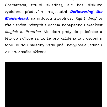
Crematoria
, titulní skladba), ale bez diskuze
vypíchnu především majestátní
Deflowering the
Maidenhead
,
námrdovou zlovolnost
Right Wing of
the Garden Triptych
a docela nenápadnou
Blackest
Magick in Practice
. Ale dám prsty do palečnice a
tělo do skřipce za to, že pro každého to v osobním
topu budou skladby vždy jiné, nevyjímaje jedinou
z nich. Značka oživena!