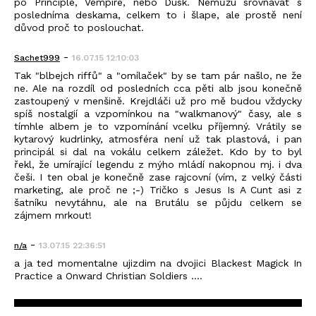
po Principle, Vempire, nebo Dusk. Nemůžu srovnávat s
posledníma deskama, celkem to i šlape, ale prostě není
důvod proč to poslouchat.
-
Sachet999
16.07.15 12:10:03
Tak "blbejch riffů" a "omílaček" by se tam pár našlo, ne že
ne. Ale na rozdíl od posledních cca pěti alb jsou konečně
zastoupený v menšině. Krejdláči už pro mě budou vždycky
spíš nostalgií a vzpomínkou na "walkmanový" časy, ale s
tímhle albem je to vzpomínání vcelku příjemný. Vrátily se
kytarový kudrlinky, atmosféra není už tak plastová, i pan
principál si dal na vokálu celkem záležet. Kdo by to byl
řekl, že umírající legendu z mýho mládí nakopnou mj. i dva
češi. I ten obal je konečně zase rajcovní (vím, z velký části
marketing, ale proč ne ;-) Tričko s Jesus Is A Cunt asi z
šatníku nevytáhnu, ale na Brutálu se půjdu celkem se
zájmem mrkout!
-
n/a
13.07.15 22:36:51
a ja ted momentalne ujizdim na dvojici Blackest Magick In
Practice a Onward Christian Soldiers ....