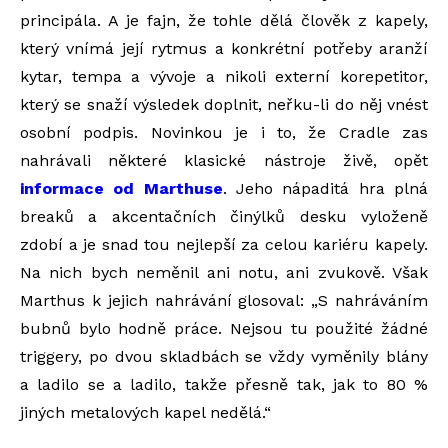
principála. A je fajn, že tohle dělá člověk z kapely,
který vnímá její rytmus a konkrétní potřeby aranží
kytar, tempa a vývoje a nikoli externí korepetitor,
který se snaží výsledek doplnit, neřku-li do něj vnést
osobní podpis. Novinkou je i to, že Cradle zas
nahrávali některé klasické nástroje živě, opět
informace od Marthuse
. Jeho nápaditá hra plná
breaků a akcentačních činýlků desku vyloženě
zdobí a je snad tou nejlepší za celou kariéru kapely.
Na nich bych neměnil ani notu, ani zvukově. Však
Marthus k jejich nahrávání glosoval: „S nahráváním
bubnů bylo hodně práce. Nejsou tu použité žádné
triggery, po dvou skladbách se vždy vyměnily blány
a ladilo se a ladilo, takže přesně tak, jak to 80 %
jiných metalových kapel nedělá.“