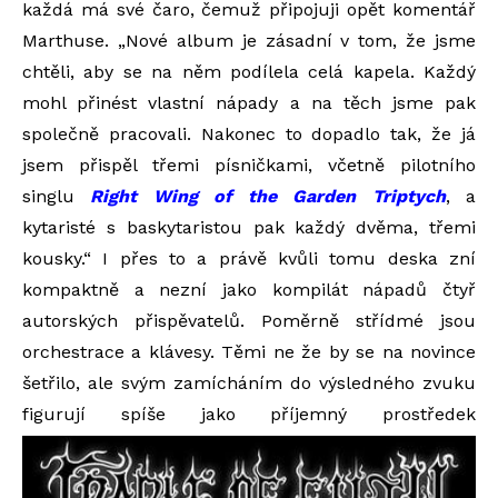
každá má své čaro, čemuž připojuji opět komentář
Marthuse. „Nové album je zásadní v tom, že jsme
chtěli, aby se na něm podílela celá kapela. Každý
mohl přinést vlastní nápady a na těch jsme pak
společně pracovali. Nakonec to dopadlo tak, že já
jsem přispěl třemi písničkami, včetně pilotního
singlu
Right Wing of the Garden Triptych
, a
kytaristé s baskytaristou pak každý dvěma, třemi
kousky.“ I přes to a právě kvůli tomu deska zní
kompaktně a nezní jako kompilát nápadů čtyř
autorských přispěvatelů. Poměrně střídmé jsou
orchestrace a klávesy. Těmi ne že by se na novince
šetřilo, ale svým zamícháním do výsledného zvuku
figurují spíše jako příjemný prostředek