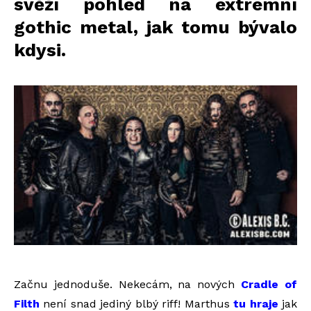
svěží pohled na extrémní
gothic metal, jak tomu bývalo
kdysi.
Začnu jednoduše. Nekecám, na nových
Cradle of
Filth
není snad jediný blbý riff! Marthus
tu hraje
jak