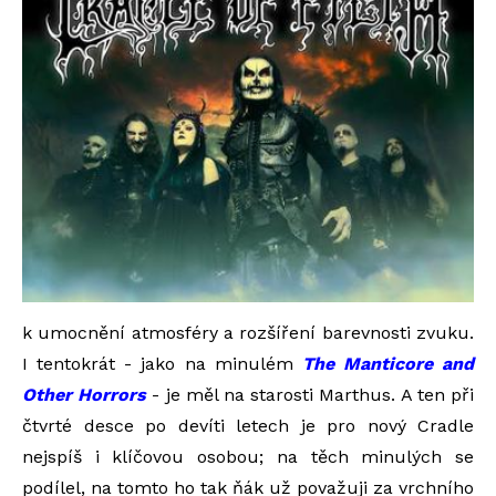
k umocnění atmosféry a rozšíření barevnosti zvuku.
I tentokrát - jako na minulém
The Manticore and
Other Horrors
- je měl na starosti Marthus. A ten při
čtvrté desce po devíti letech je pro nový Cradle
nejspíš i klíčovou osobou; na těch minulých se
podílel, na tomto ho tak ňák už považuji za vrchního