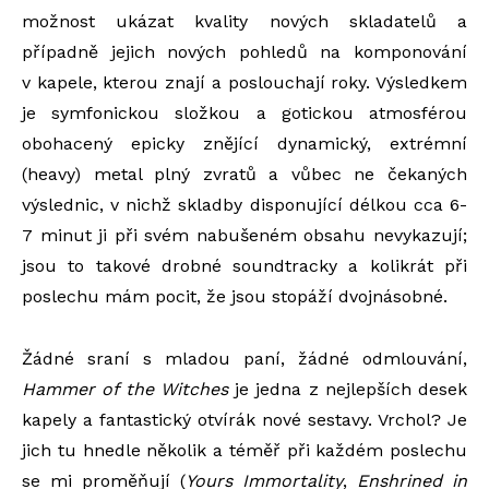
možnost ukázat kvality nových skladatelů a
případně jejich nových pohledů na komponování
v kapele, kterou znají a poslouchají roky. Výsledkem
je symfonickou složkou a gotickou atmosférou
obohacený epicky znějící dynamický, extrémní
(heavy) metal plný zvratů a vůbec ne čekaných
výslednic, v nichž skladby disponující délkou cca 6-
7 minut ji při svém nabušeném obsahu nevykazují;
jsou to takové drobné soundtracky a kolikrát při
poslechu mám pocit, že jsou stopáží dvojnásobné.
Žádné sraní s mladou paní, žádné odmlouvání,
Hammer of the Witches
je jedna z nejlepších desek
kapely a fantastický otvírák nové sestavy. Vrchol? Je
jich tu hnedle několik a téměř při každém poslechu
se mi proměňují (
Yours Immortality
,
Enshrined in