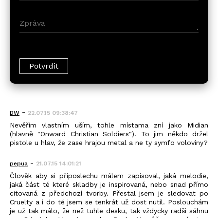
-
DW
22.07.15 09:38:47
Nevěřim vlastním uším, tohle místama zní jako Midian
(hlavně "Onward Christian Soldiers"). To jim někdo držel
pistole u hlav, že zase hrajou metal a ne ty symfo voloviny?
-
pepua
21.07.15 14:01:21
Člověk aby si připoslechu málem zapisoval, jaká melodie,
jaká část té které skladby je inspirovaná, nebo snad přímo
citovaná z předchozí tvorby. Přestal jsem je sledovat po
Cruelty a i do té jsem se tenkrát už dost nutil. Poslouchám
je už tak málo, že než tuhle desku, tak vždycky radši sáhnu