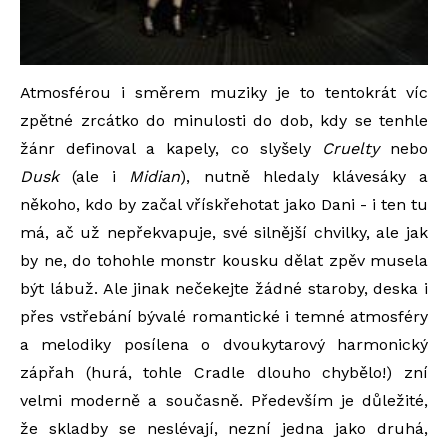
Atmosférou i směrem muziky je to tentokrát víc
zpětné zrcátko do minulosti do dob, kdy se tenhle
žánr definoval a kapely, co slyšely
Cruelty
nebo
Dusk
(ale i
Midian
), nutně hledaly klávesáky a
někoho, kdo by začal vřískřehotat jako Dani - i ten tu
má, ač už nepřekvapuje, své silnější chvilky, ale jak
by ne, do tohohle monstr kousku dělat zpěv musela
být lábuž. Ale jinak nečekejte žádné staroby, deska i
přes vstřebání bývalé romantické i temné atmosféry
a melodiky posílena o dvoukytarový harmonický
zápřah (hurá, tohle Cradle dlouho chybělo!) zní
velmi moderně a současně. Především je důležité,
že skladby se neslévají, nezní jedna jako druhá,