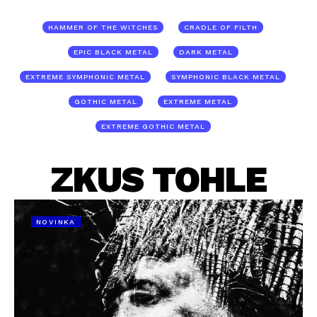
HAMMER OF THE WITCHES
CRADLE OF FILTH
EPIC BLACK METAL
DARK METAL
EXTREME SYMPHONIC METAL
SYMPHONIC BLACK METAL
GOTHIC METAL
EXTREME METAL
EXTREME GOTHIC METAL
ZKUS TOHLE
NOVINKA