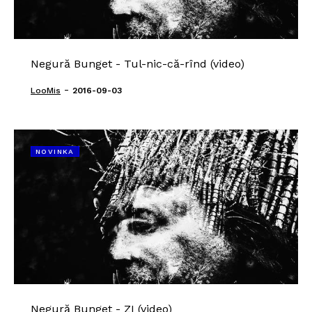
Negură Bunget - Tul-nic-că-rînd (video)
-
LooMis
2016-09-03
NOVINKA
Negură Bunget - ZI (video)