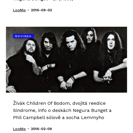
-
LooMis
2016-09-02
NOVINKA
Živák Children Of Bodom, dvojitá reedice
Sindrome, info o deskách Negura Bunget a
Phil Campbell sólově a socha Lemmyho
-
LooMis
2016-02-09