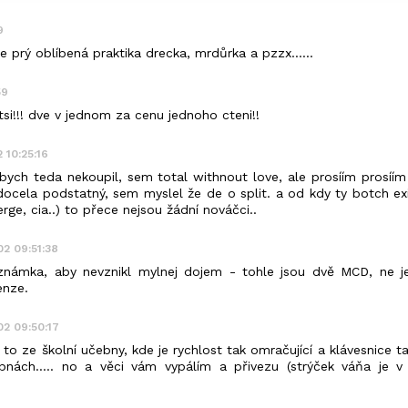
9
je prý oblíbená praktika drecka, mrdůrka a pzzx......
59
tsi!!! dve v jednom za cenu jednoho cteni!!
2 10:25:16
bych teda nekoupil, sem total withnout love, ale prosíím prosíí
docela podstatný, sem myslel že de o split. a od kdy ty botch exi
rge, cia..) to přece nejsou žádní nováčci..
.02 09:51:38
oznámka, aby nevznikl mylnej dojem - tohle jsou dvě MCD, ne 
enze.
.02 09:50:17
 to ze školní učebny, kde je rychlost tak omračující a klávesnice ta
bnách..... no a věci vám vypálím a přivezu (strýček váňa je v