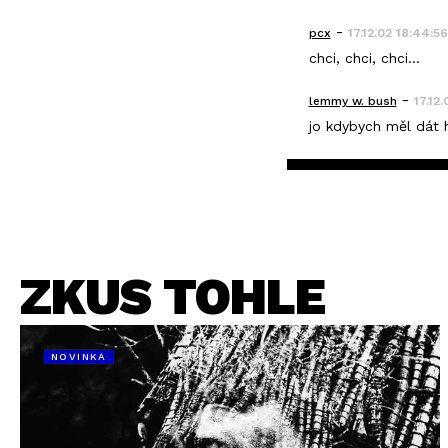
-
pcx
17.12.02 18:44:56
chci, chci, chci...
-
lemmy w. bush
17.12.
jo kdybych měl dát h
ZKUS TOHLE
NOVINKA