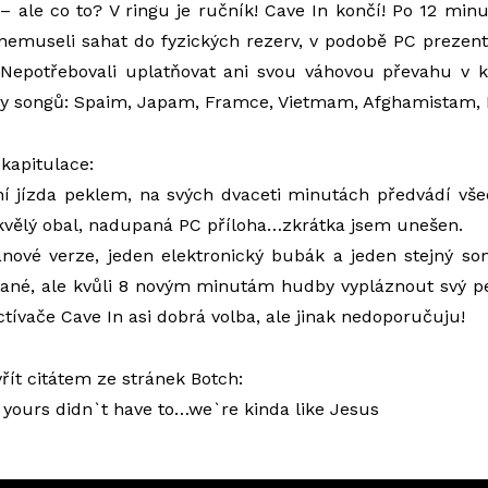
– ale co to? V ringu je ručník! Cave In končí! Po 12 minu
 nemuseli sahat do fyzických rezerv, v podobě PC prezen
 Nepotřebovali uplatňovat ani svou váhovou převahu v 
zvy songů: Spaim, Japam, Framce, Vietmam, Afghamistam, 
ekapitulace:
í jízda peklem, na svých dvaceti minutách předvádí vše
kvělý obal, nadupaná PC příloha…zkrátka jsem unešen.
anové verze, jeden elektronický bubák a jeden stejný s
lané, ale kvůli 8 novým minutám hudby vypláznout svý pe
tívače Cave In asi dobrá volba, ale jinak nedoporučuju!
ít citátem ze stránek Botch:
 yours didn`t have to…we`re kinda like Jesus