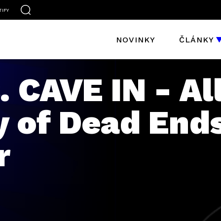
TIFY
NOVINKY
ČLÁNKY
 CAVE IN - Al
y of Dead End
r