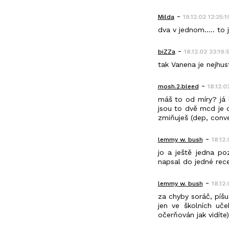
-
Milda
19.12.02 12:25:1
dva v jednom..... to 
-
biZZa
18.12.02 23:19:
tak Vanena je nejhus
-
mosh.2.bleed
18.12.0
máš to od míry? já 
jsou to dvě mcd je 
zmiňuješ (dep, conve
-
lemmy w. bush
18.12
jo a ještě jedna p
napsal do jedné rec
-
lemmy w. bush
18.12
za chyby soráč, píšu
jen ve školních uče
očerňován jak vidíte)