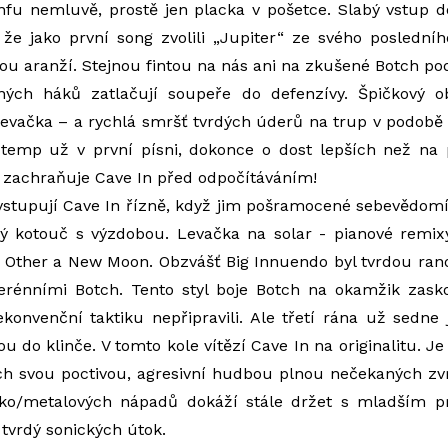
 infu nemluvě, prostě jen placka v pošetce. Slabý vstup d
 že jako první song zvolili „Jupiter“ ze svého posledníh
 aranží. Stejnou fintou na nás ani na zkušené Botch pod
ných háků zatlačují soupeře do defenzívy. Špičkový 
 levačka – a rychlá smršť tvrdých úderů na trup v podob
emp už v první písni, dokonce o dost lepších než na
 zachraňuje Cave In před odpočítáváním!
vstupují Cave In řízně, když jim pošramocené sebevědomí
tý kotouč s výzdobou. Levačka na solar - pianové remixy
 Other a New Moon. Obzvášť Big Innuendo byl tvrdou rano
erénními Botch. Tento styl boje Botch na okamžik zaskoč
onvenční taktiku nepřipravili. Ale třetí rána už sedne 
u do klinče. V tomto kole vítězí Cave In na originalitu. Je 
ch svou poctivou, agresivní hudbou plnou nečekaných zvr
cko/metalových nápadů dokáží stále držet s mladším p
 tvrdý sonických útok.