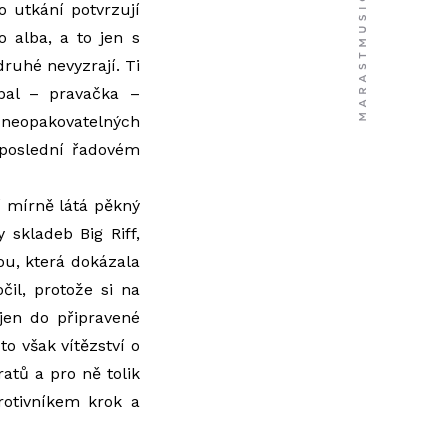
o utkání potvrzují
o alba, a to jen s
ruhé nevyzrají. Ti
obal – pravačka –
ě neopakovatelných
 poslední řadovém
 mírně látá pěkný
 skladeb Big Riff,
u, která dokázala
il, protože si na
jen do připravené
to však vítězství o
atů a pro ně tolik
rotivníkem krok a