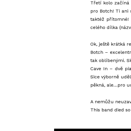
Třetí kolo začíná 
pro Botch! Ti ani
taktéž přítomné!
celého dílka (ná
Ok, ještě krátká r
Botch – excelentn
tak oblíbenými. S
Cave In – dvě pi
Sice výborně udě
pěkná, ale…pro uc
A nemůžu neuzavř
This band died so