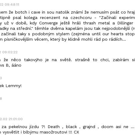
.02 09:48:11
em že botch i cave in sou natolik známí že nemusím psát co hrají
tipně psal kolega recenzent na czechcoru - "Začínali experi
y už v době, kdy Converge ještě hráli thrash metal a Dillinge
ladky na střední." těmhle dvěma kapelám jsou tak nejpodobnější (r
- začínali taky s podobným stylem (zejména until our hearts stop
m písničkovějším věcem, který by klidně mohli rád po rádiích...
2 09:02:22
 že něco takovýho je na světě. strašně to chci, zabírám s
 vs B, ááno
3
ecek Lemmy!
58
12.02 21:01:00
 za pekelnou jízdu ?! Death , black , grajnd , doom asi ne .
 vysvětlit i blbýmu masožroutovi !!! CX