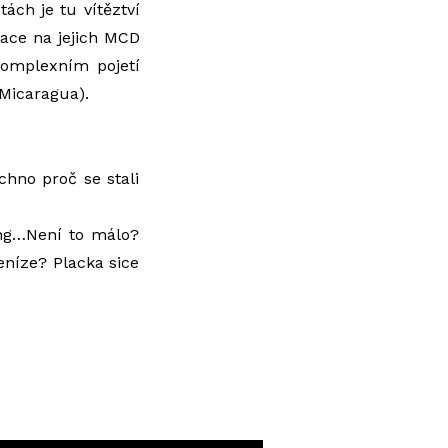
tách je tu vítěztví
tace na jejich MCD
komplexním pojetí
Micaragua).
chno proč se stali
ong…Není to málo?
níze? Placka sice