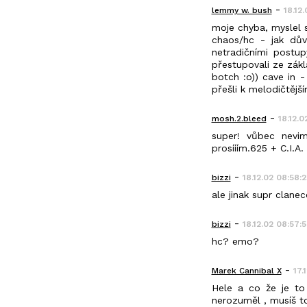
-
lemmy w. bush
18.12
moje chyba, myslel s
chaos/hc - jak dův
netradičními postup
přestupovali ze zák
botch :o)) cave in 
přešli k melodičtější
-
mosh.2.bleed
18.12.0
super! vůbec nevim
prosííím.625 + C.I.A.
-
bizzi
18.12.02 08:58:2
ale jinak supr clan
-
bizzi
18.12.02 08:57:
hc? emo?
-
Marek Cannibal X
17.
Hele a co že je to
nerozuměl , musíš to