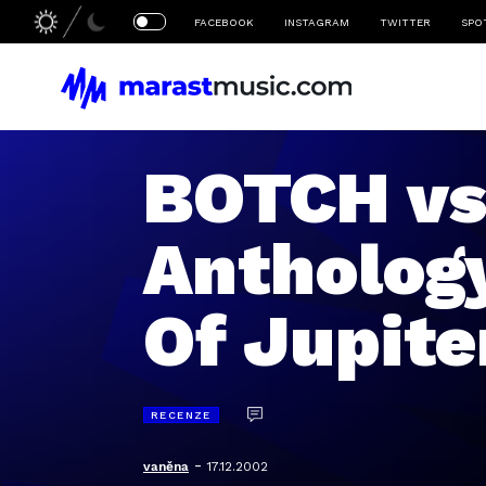
FACEBOOK
INSTAGRAM
TWITTER
SPO
BOTCH vs.
Antholog
Of Jupite
RECENZE
-
vaněna
17.12.2002