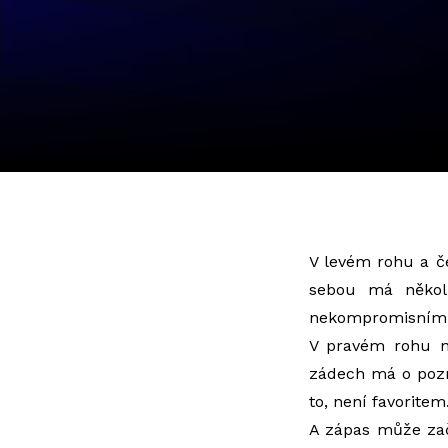
V levém rohu a č
sebou má několi
nekompromisním k
V pravém rohu na
zádech má o pozná
to, není favoritem
A zápas může zač