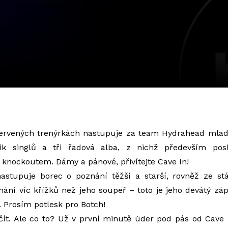
ervených trenýrkách nastupuje za team Hydrahead mladý,
k singlů a tři řadová alba, z nichž především posl
nockoutem. Dámy a pánové, přivítejte Cave In!
stupuje borec o poznání těžší a starší, rovněž ze st
ní víc křížků než jeho soupeř – toto je jeho devátý záp
. Prosím potlesk pro Botch!
ít. Ale co to? Už v první minutě úder pod pás od Cave 