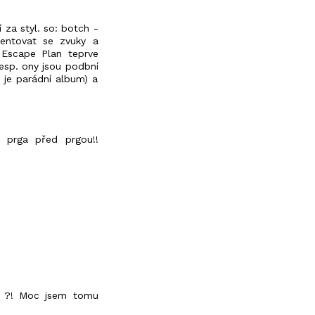
 za styl. so: botch -
mentovat se zvuky a
r Escape Plan teprve
esp. ony jsou podbní
 je parádní album) a
i prga před prgou!!
.. ?! Moc jsem tomu