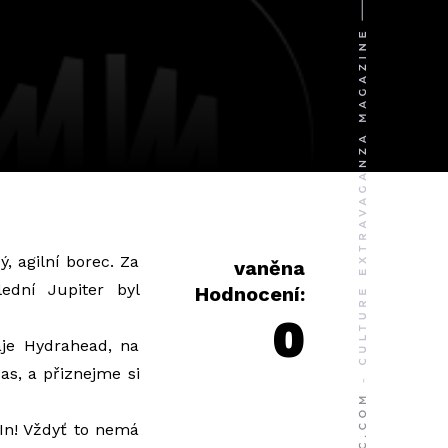
 agilní borec. Za
vaněna
ední Jupiter byl
Hodnocení:
0
áje Hydrahead, na
as, a přiznejme si
In! Vždyť to nemá