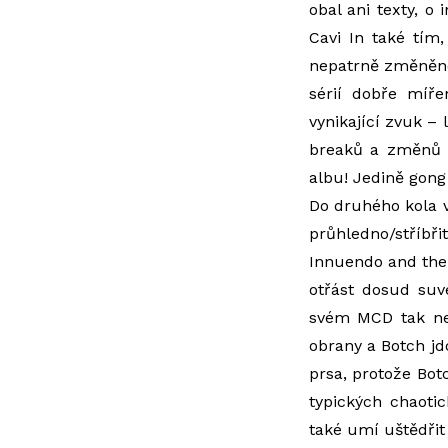
obal ani texty, o
Cavi In také tím,
nepatrně změněnou
sérií dobře míře
vynikající zvuk –
breaků a změnů t
albu! Jedině gong
Do druhého kola 
průhledno/stříbři
Innuendo and the
otřást dosud suv
svém MCD tak nek
obrany a Botch jdo
prsa, protože Bot
typických chaoti
také umí uštědřit