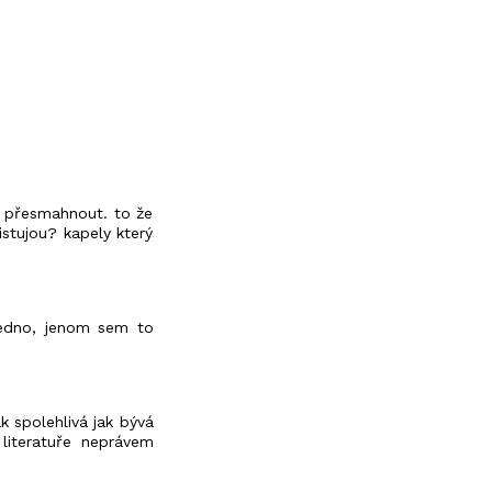
m přesmahnout. to že
stujou? kapely který
jedno, jenom sem to
k spolehlivá jak bývá
 literatuře neprávem