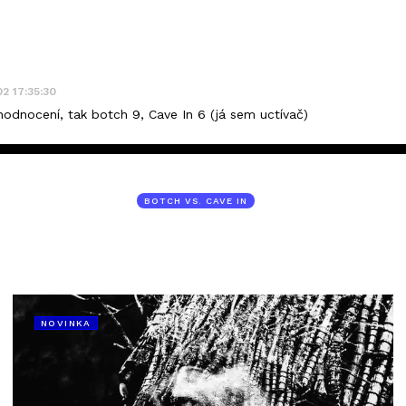
02 17:35:30
odnocení, tak botch 9, Cave In 6 (já sem uctívač)
BOTCH VS. CAVE IN
NOVINKA