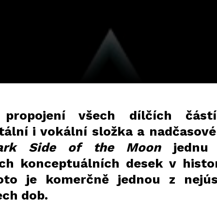
propojení všech dílčích část
ální i vokální složka a nadčasov
ark Side of the Moon
jednu 
ch konceptuálních desek v histori
to je komerčně jednou z nejús
ech dob.