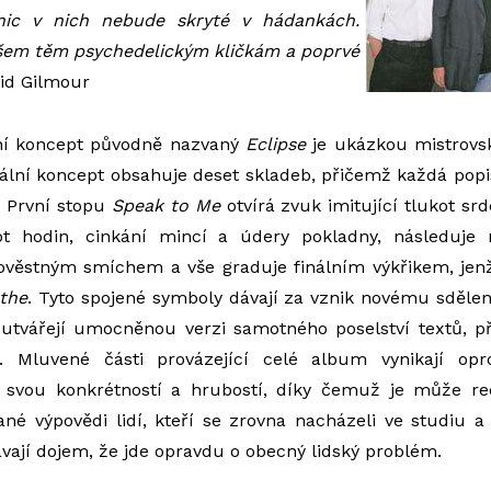
 nic v nich nebude skryté v hádankách.
všem těm psychedelickým kličkám a poprvé
id Gilmour
ní koncept původně nazvaný
Eclipse
je ukázkou mistrovsk
ální koncept obsahuje deset skladeb, přičemž každá popisu
 První stopu
Speak to Me
otvírá zvuk imitující tlukot sr
ot hodin, cinkání mincí a údery pokladny, následuje
zlověstným smíchem a vše graduje finálním výkřikem, jen
the
. Tyto spojené symboly dávají za vznik novému sděle
utvářejí umocněnou verzi samotného poselství textů, p
í. Mluvené části provázející celé album vynikají opr
svou konkrétností a hrubostí, díky čemuž je může re
ané výpovědi lidí, kteří se zrovna nacházeli ve studiu a
ají dojem, že jde opravdu o obecný lidský problém.