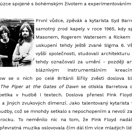
i úzce spojené s bohémským životem a experimentováním 
První vůdce, zpěvák a kytarista Syd Barre
samotný zrod kapely v roce 1965, kdy 
Masonem, Rogerem Watersem a Rickem W
uskupení tehdy ještě zvané Sigma 6. Vš
vyšší společnosti, studovali architektur
tehdy označovali za umění - později art
bláznivým instrumentálním krea
w se o nich po celé Británii šířily zvěsti doslova bl
u
The Piper at the Gates of Dawn
se otiskla Barretova or
oetika v hudbě i textech. Doslova přenesl Pink Floyd
n a jiných zvukových dimenzí. Jako talentovaný kytarista t
hudby, což se mnohdy setkalo s nepochopením a nevolí z
o rocku. To neměnilo nic na tom, že Pink Floyd nadál
 převratná muzika oslovovala čím dál tím více mladých lidí