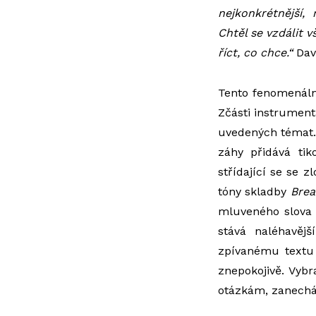
nejkonkrétnější,
Chtěl se vzdálit 
říct, co chce.“
Dav
Tento fenomenál
Zčásti instrument
uvedených témat.
záhy přidává tik
střídající se se 
tóny skladby
Brea
mluveného slova 
stává naléhavějš
zpívanému textu 
znepokojivě. Vybr
otázkám, zanecháv