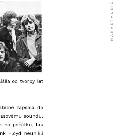
šila od tvorby let
telně zapsala do
adčasovému soundu,
k na počátku, tak
nk Floyd neunikli