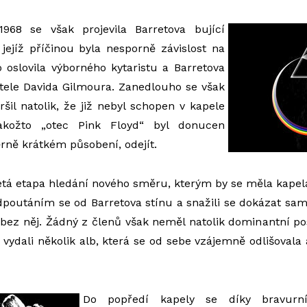
968 se však projevila Barretova bující
jejíž příčinou byla nesporně závislost na
 oslovila výborného kytaristu a Barretova
tele Davida Gilmoura. Zanedlouho se však
ršil natolik, že již nebyl schopen v kapele
jakožto „otec Pink Floyd“ byl donucen
rně krátkém působení, odejít.
etá etapa hledání nového směru, kterým by se měla kapela
dpoutáním se od Barretova stínu a snažili se dokázat sami
 bez něj. Žádný z členů však neměl natolik dominantní po
 vydali několik alb, která se od sebe vzájemně odlišovala
Do popředí kapely se díky bravurn