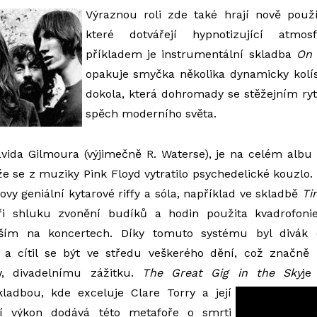
Výraznou roli zde také hrají nově použí
které dotvářejí hypnotizující atmos
příkladem je instrumentální skladba
On 
opakuje smyčka několika dynamicky kolís
dokola, která dohromady se stěžejním r
spěch moderního světa.
vida Gilmoura (výjimečně R. Waterse), je na celém albu 
 že se z muziky Pink Floyd vytratilo psychedelické kouzlo.
ovy geniální kytarové riffy a sóla, například ve skladbě
Ti
ři shluku zvonění budíků a hodin použita kvadrofonie
vším na koncertech. Díky tomuto systému byl divák 
 cítil se být ve středu veškerého dění, což značně př
, divadelnímu zážitku.
The Great Gig in the Sky
je
kladbou, kde exceluje Clare Torry a její
ní výkon dodává této metafoře o smrti