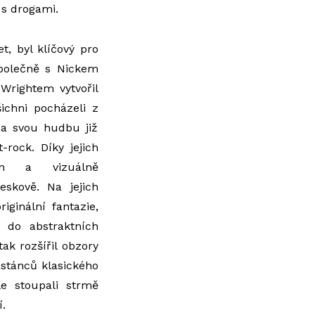
s drogami.
t, byl klíčový pro
společně s Nickem
rightem vytvořil
ichni pocházeli z
u a svou hudbu již
-rock. Díky jejich
cím a vizuálně
eskově. Na jejich
iginální fantazie,
 do abstraktních
ak rozšířil obzory
astánců klasického
e stoupali strmě
.