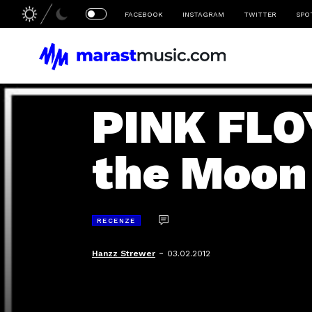
FACEBOOK
INSTAGRAM
TWITTER
SPO
PINK FLOY
the Moon
RECENZE
-
Hanzz Strewer
03.02.2012