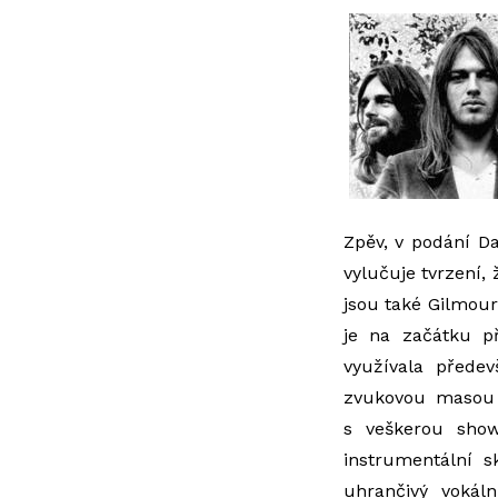
Zpěv, v podání Da
vylučuje tvrzení,
jsou také Gilmour
je na začátku p
využívala přede
zvukovou masou a
s veškerou show
instrumentální s
uhrančivý vokál