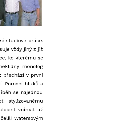
é studiové práce.
je vždy jiný z již
dce, ke kterému se
 neklidný monolog
ž přechází v první
ní. Pomocí hluků a
říběh se najednou
oti stylizovanému
cipient vnímat až
 čelili Watersovým