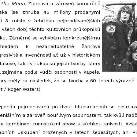
f the Moon
.
Zlomová a zároveň komerčně
eska (se zhruba 45 miliony prodanými
ží 3. místo v žebříčku nejprodávanějších
 všech dob) těchto kultovních průkopníků
ocku. Záměrně se vyhýbám konkrétnějšímu
vzhledem k nezanedbatelné žánrové
gresivitě a invenčnosti ať už v historickém
takové, tak i v rukopisu jejich tvorby, který
 zejména podle vůdčí osobnosti v kapele.
ory měly za následek, že se tvorba v 60. letech výrazně li
t / Roger Waters).
legenda pojmenovaná po dvou bluesmanech se nesmaza
y geniálním a zároveň bouřlivým osobnostem, tak kvůli n
ů a kombinaci monstrózní show s křehkou snivostí. Avša
ebních uskupení zrozených v letech šedesátých, ani Pi