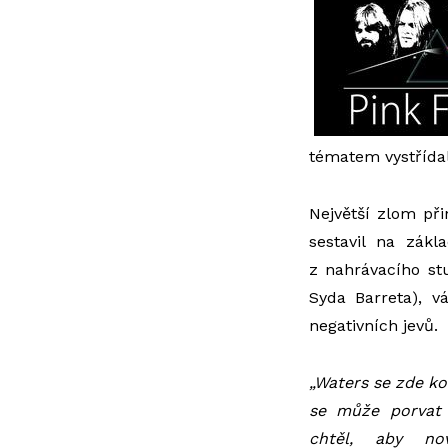
tématem vystřída
Největší zlom při
sestavil na zákl
z nahrávacího st
Syda Barreta), vá
negativních jevů.
„Waters se zde ko
se může porvat 
chtěl, aby no