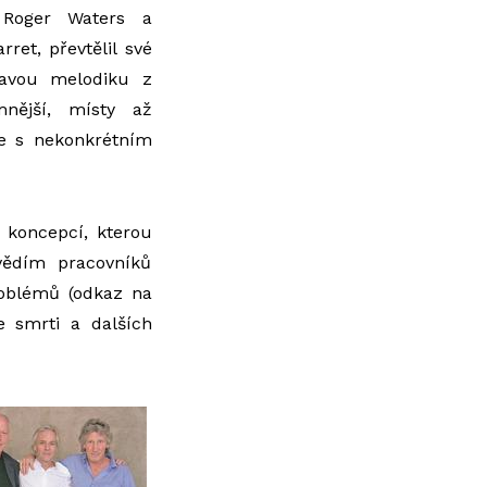
 Roger Waters a
ret, převtělil své
ravou melodiku z
mnější, místy až
e s nekonkrétním
u koncepcí, kterou
ovědím pracovníků
roblémů (odkaz na
ze smrti a dalších