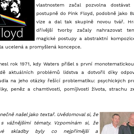
vlastnostem začal pozvolna dostávat
postupně do Pink Floyd, podobně jako Bar
vize a dal tak skupině novou tvář. H
dřívější tvorby začaly nahrazovat te
magické postupy a abstraktní kompozic
la ucelená a promyšlená koncepce.
nesl rok 1971, kdy Waters přišel s první monotematicko
adě aktuálních problémů lidstva a dotvořil díky odp
udia na jeho otázky řešící problematiku: psychických p
lky, peněz a chamtivosti, pomíjivosti života, strachu 
nečně našel jako textař. Uvědomoval si, že
s vážnějšími tématy. Vzpomínám si, že
vé skladby byly co nejpřímější a