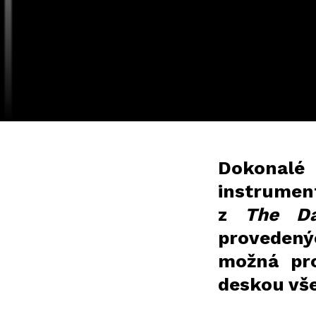
Dokonalé 
instrument
z
The D
provedený
možná pro
deskou vš