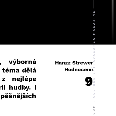
í, výborná
Hanzz Strewer
é téma dělá
Hodnocení:
9
z nejlépe
i hudby. I
pěšnějších