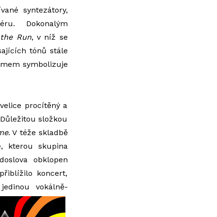
vané syntezátory,
féru. Dokonalým
the Run
, v níž se
ajících tónů stále
ytmem symbolizuje
velice procítěný a
 Důležitou složkou
me
. V téže skladbě
, kterou skupina
doslova obklopen
iblížilo koncert,
 jedinou vokálně-