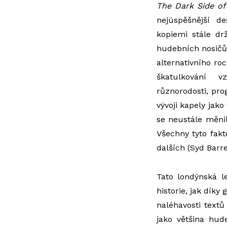
The Dark Side o
nejúspěšnější d
kopiemi stále dr
hudebních nosičů
alternativního r
škatulkování 
různorodosti, pro
vývoji kapely jako 
se neustále měnil
Všechny tyto fakt
dalších (Syd Barre
Tato londýnská 
historie, jak dík
naléhavosti text
jako většina hud