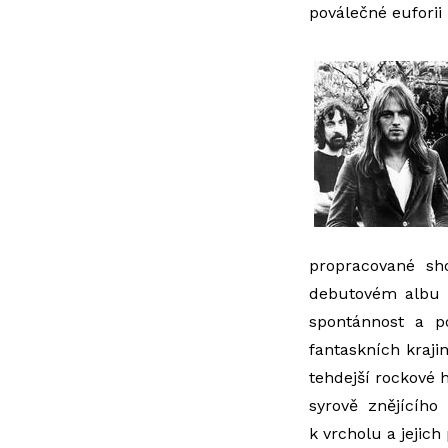
poválečné eufori
propracované sho
debutovém alb
spontánnost a p
fantaskních kraji
tehdejší rockové 
syrově znějícíh
k vrcholu a jejich