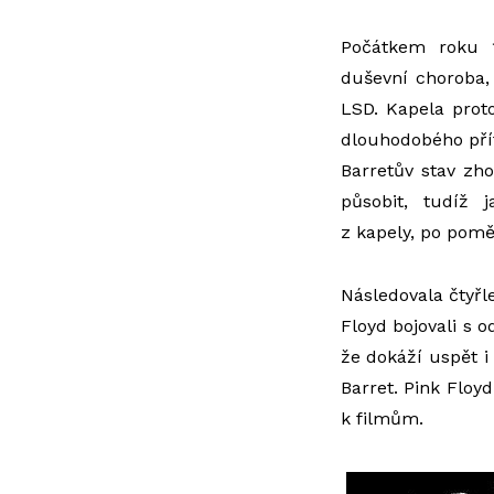
Počátkem roku 1
duševní choroba, 
LSD. Kapela proto
dlouhodobého pří
Barretův stav zho
působit, tudíž 
z kapely, po pomě
Následovala čtyřl
Floyd bojovali s o
že dokáží uspět i
Barret. Pink Floyd
k filmům.