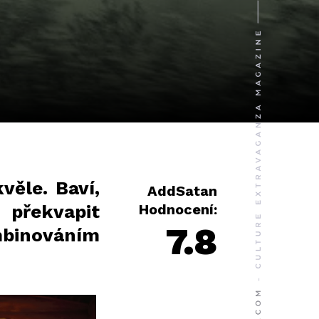
věle. Baví,
AddSatan
 překvapit
Hodnocení:
7.8
binováním