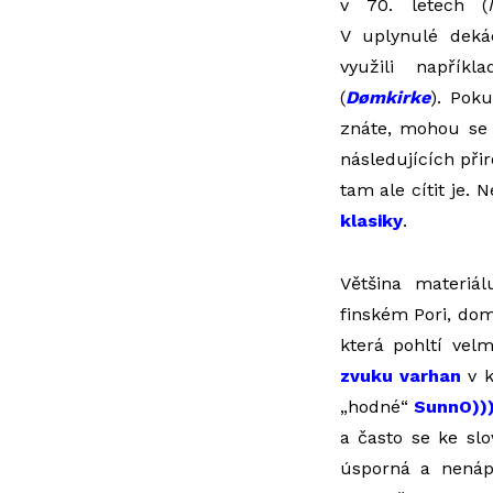
v 70. letech (
V uplynulé deká
využili napřík
(
Dømkirke
). Pok
znáte, mohou se 
následujících při
tam ale cítit je. 
klasiky
.
Většina materiá
finském Pori, dom
která pohltí vel
zvuku varhan
v k
„hodné“
SunnO))
a často se ke slo
úsporná a nenáp