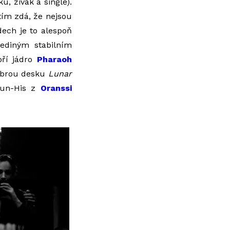
u, živák a single).
atím zdá, že nejsou
dech je to alespoň
ediným stabilním
oří jádro
Pharaoh
obrou desku
Lunar
 Jun-His z
Oranssi