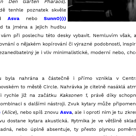
In Den Gärten Pharaos
).
dě tenhle poznatek skvěle
lad
Asva
nebo
SunnO)))
ud ta jména a jejich hudbu
vám při poslechu této desky vybavit. Nemluvím však, a
rovnání o nějakém kopírování či výrazné podobnosti, insp
Nezanedbatelný je i vliv minimalistické, moderní nebo, chc
lu byla nahrána a částečně i přímo vznikla v Centr
ovském to městě Circle. Nahrávka je citelně nasáklá at
mi rychle již na začátku
Kaksonen 1
, právě díky schopn
ombinaci s dalšími nástroji. Zvuk kytary může připomen
)
(
Alice
), nebo spíš znovu
Asva
, ale i oproti nim je tu zk
vu dostane kytara akustická. Rytmika je ve většině skl
adná, nebo úplně absentuje, ty přesto plynou poměrně