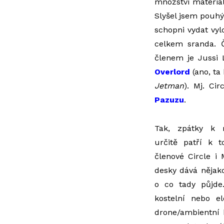
množství materiálu
Slyšel jsem pouhý 
schopni vydat vyl
celkem sranda. 
členem je Jussi 
Overlord
(ano, ta
Jetman
). Mj. Ci
Pazuzu
.
Tak, zpátky k 
určitě patří k
členové Circle i 
desky dává nějak
o co tady půjde
kostelní nebo el
drone/ambientní 