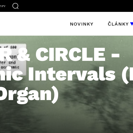
TIFY
NOVINKY
ČLÁNKY
 & CIRCLE -
c Intervals (
Organ)