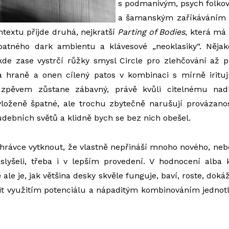
s podmanivým, psych folk
a šamanským zaříkáváním ve
textu přijde druhá, nejkratší
Parting of Bodies
, která má
atného dark ambientu a klávesové „neoklasiky“. Něja
kde zase vystrčí růžky smysl Circle pro zlehčování až pa
 hraně a onen cílený patos v kombinaci s mírně irituj
zpěvem zůstane zábavný, právě kvůli citelnému nad
yloženě špatné, ale trochu zbytečně narušují provázanos
hudebních světů a klidně bych se bez nich obešel.
hrávce vytknout, že vlastně nepřináší mnoho nového, ne
slyšeli, třeba i v lepším provedení. V hodnocení alba 
 ale je, jak většina desky skvěle funguje, baví, roste, dokáž
t využitím potenciálu a nápaditým kombinováním jednotl