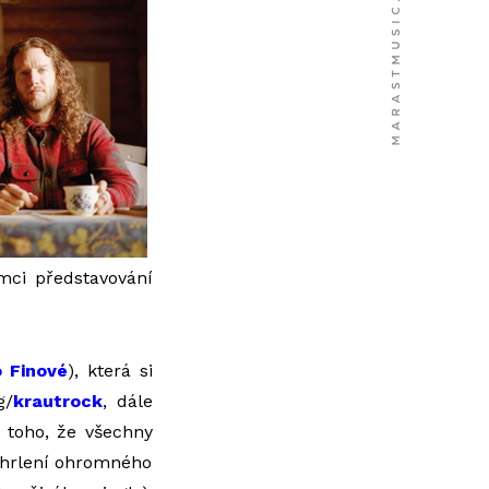
mci představování
o Finové
), která si
g/
krautrock
, dále
 toho, že všechny
é chrlení ohromného