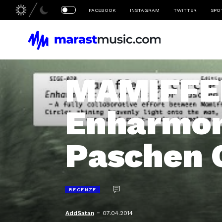
FACEBOOK
INSTAGRAM
TWITTER
SPO
MAMIFFER
Enharmoni
Paschen 
RECENZE
-
AddSatan
07.04.2014