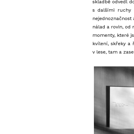
skladbě odvedl do
s dalšími ruchy 
nejednoznačnost a
nálad a rovin, od 
momenty, které j
kvílení, skřeky a
v lese, tam a zase