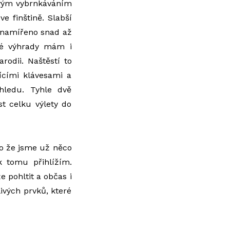
ovým vybrnkáváním
 finštině. Slabší
 namířeno snad až
ké výhrady mám i
rodii. Naštěstí to
ícími klávesami a
hledu. Tyhle dvě
t celku výlety do
bo že jsme už něco
k tomu přihlížím.
e pohltit a občas i
ivých prvků, které