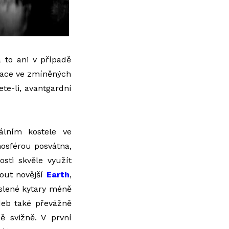
 to ani v případě
irace ve zmíněných
ete-li, avantgardní
álním kostele ve
mosférou posvátna,
osti skvěle využít
out novější
Earth
,
reslené kytary méně
adeb také převážně
 svižně. V první