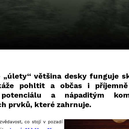
é „úlety“ většina desky funguje sk
káže pohltit a občas i příjemně
 potenciálu a nápaditým kom
ch prvků, které zahrnuje.
vědavost, co stojí v pozadí