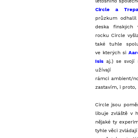
letošního společ
Circle a Trepan
průzkum odhalil 
deska finských 
rocku Circle vyš
také tuhle spol
ve kterých si
Aar
Isis
aj.) se svojí
užívají
rámci ambient/no
zastavím, i proto,
Circle jsou pomě
libuje zvláště v
nějaké ty experi
tyhle věci zvládaj