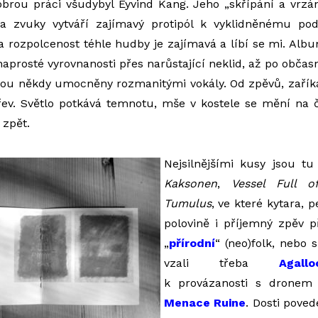
brou práci všudybyl Eyvind Kang. Jeho „skřípání a vrzán
a zvuky vytváří zajímavý protipól k vyklidněnému po
 rozpolcenost téhle hudby je zajímavá a líbí se mi. Alb
naprosté vyrovnanosti přes narůstající neklid, až po občas
sou někdy umocněny rozmanitými vokály. Od zpěvů, zaříká
 řev. Světlo potkává temnotu, mše v kostele se mění na 
 zpět.
Nejsilnějšími kusy jsou t
Kaksonen
,
Vessel Full 
Tumulus
, ve které kytara, 
polovině i příjemný zpěv 
„
přírodní
“ (neo)folk, nebo s
vzali třeba
Agallo
k provázanosti s dronem
Menace Ruine
. Dosti poved