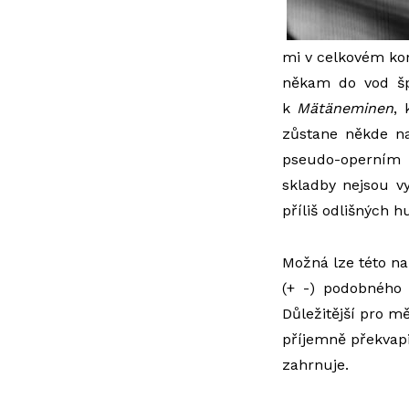
mi v celkovém kon
někam do vod šp
k
Mätäneminen
, 
zůstane někde na
pseudo-operním 
skladby nejsou v
příliš odlišných 
Možná lze této na
(+ -) podobného 
Důležitější pro mě
příjemně překvapi
zahrnuje.