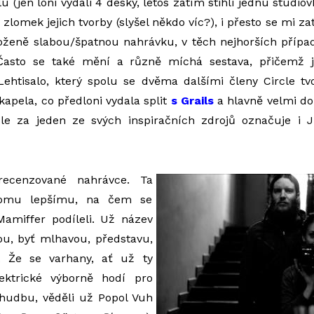
 (jen loni vydali 4 desky, letos zatím stihli jednu studiovk
zlomek jejich tvorby (slyšel někdo víc?), i přesto se mi z
oženě slabou/špatnou nahrávku, v těch nejhorších přípa
Často se také mění a různě míchá sestava, přičemž j
Lehtisalo, který spolu se dvěma dalšími členy Circle tv
 kapela, co předloni vydala split
s Grails
a hlavně velmi d
rcle za jeden ze svých inspiračních zdrojů označuje i
recenzované nahrávce. Ta
 tomu lepšímu, na čem se
Mamiffer podíleli. Už název
ou, byť mlhavou, představu,
. Že se varhany, ať už ty
ektrické výborně hodí pro
hudbu, věděli už Popol Vuh