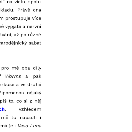
í“ na violu, spolu
dkladu. Právě ona
um prostupuje více
né vypjaté a nervní
vání, až po různé
čarodějnický sabat
u pro mě oba díly
of Worms
a pak
perkuse a ve druhé
připomenou nějaký
píš to, co si z něj
ch
, vzhledem
 mě tu napadli i
ená je i
Vaso Luna