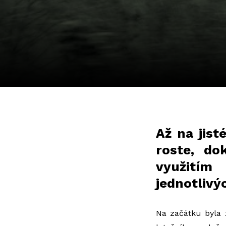
Až na jist
roste, do
využitím
jednotlivý
Na začátku byla z