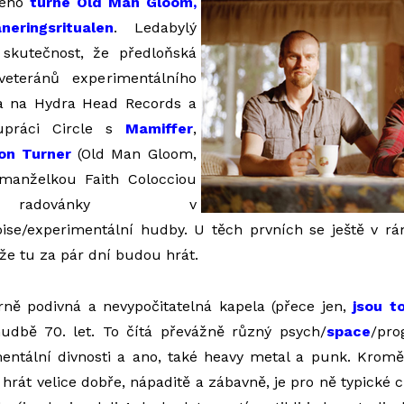
ného
turné Old Man Gloom,
eringsritualen
. Ledabylý
skutečnost, že předloňská
veteránů experimentálního
la na Hydra Head Records a
upráci Circle s
Mamiffer
,
on Turner
(Old Man Gloom,
 manželkou Faith Colocciou
 radovánky v
ise/experimentální hudby. U těch prvních se ještě v rá
 že tu za pár dní budou hrát.
rně podivná a nevypočitatelná kapela (přece jen,
jsou t
 hudbě 70. let. To čítá převážně různý psych/
space
/pro
mentální divnosti a ano, také heavy metal a punk. Kromě
í hrát velice dobře, nápaditě a zábavně, je pro ně typick