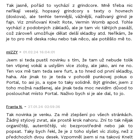
Tak jasně, pořád to vychází z grindcore. Mně třeba nic
neříkají veselý, hopsavý grindcory s texty o hovnech
(doslova), ale tenhle temnější, vážnější, naštvaný grind je
fajn. Viz zmiňovaní Knelt Rote, Vermin Womb apod. Tohle
vychází z podobných základů, ale je tam víc táhlých pasáží,
což zároveň umožňuje dělat delší skladby atd. Neříkám, že
je to pro mě deska roku nebo tak něco, ale potěšilo mě to.
-
mIZZY
01.02.24 16:04:01
Jsem si teda pustil novinku s tím, že tam už nebude tolik
ten vtipnej vokál a uslyším více zloby, ale jako, ani ne no.
Ten vox mě tam teda sere furt, a to hned od první skladby,
haha. Ale jinak to je teda v pohodě punkovej pokus o
Portal, to asi jo, a sype to taky solidně. Být grinder, jsem z
toho možná nadšenej, ale jinak teda moc nevidím důvod to
poslouchat místo Portal. Naživo bych si je ale dal, to jo.
-
Franta N.
27.01.24 02:59:36
Tak novinka je venku. Za mě zlepšení po všech stránkách.
Žádný stylový zvrat, ale prostě krok nahoru. Zní to tak nějak
organičtěji, autentičtěji, víc bezprostředně nebo jak to
popsat. Taky bych řekl, že je z toho slyšet víc zloby, než z
předchozích dvou desek. Vzpomněl jsem si na takový Knelt