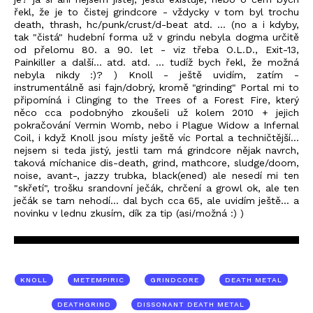
řekl, že je to čistej grindcore - vždycky v tom byl trochu
death, thrash, hc/punk/crust/d-beat atd. ... (no a i kdyby,
tak "čistá" hudební forma už v grindu nebyla dogma určitě
od přelomu 80. a 90. let - viz třeba O.L.D., Exit-13,
Painkiller a další... atd. atd. ... tudíž bych řekl, že možná
nebyla nikdy :)? ) Knoll - ještě uvidím, zatím -
instrumentálně asi fajn/dobrý, kromě "grinding" Portal mi to
připomíná i Clinging to the Trees of a Forest Fire, který
něco cca podobnýho zkoušeli už kolem 2010 + jejich
pokračování Vermin Womb, nebo i Plague Widow a Infernal
Coil, i když Knoll jsou místy ještě víc Portal a techničtější...
nejsem si teda jistý, jestli tam má grindcore nějak navrch,
taková míchanice dis-death, grind, mathcore, sludge/doom,
noise, avant-, jazzy trubka, black(ened) ale nesedí mi ten
"skřetí", trošku srandovní ječák, chrčení a growl ok, ale ten
ječák se tam nehodí... dal bych cca 65, ale uvidím ještě... a
novinku v lednu zkusím, dík za tip (asi/možná :) )
KNOLL
METEMPIRIC
GRINDCORE
DEATH METAL
DEATHGRIND
DISSONANT DEATH METAL