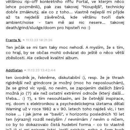
většinou rip-off konkrétního riffu Portal, ve kterým něco
lehce pozměnili), pak zas takovej "hloupější", technicky
dobře zmáknutý, ale co z toho... vlastně nejlepší mi přijde
až ta nejdelší závěrečná, kde většinu tvoří dark
ambient/noise - tam mě asi nic nesere... takovej
death/grind/sludge/doom pro hipsteři no :)
-
Franta N.
11.12.23 18:21:26
Ten ječák se mi tam taky moc nehodí. A myslím, že s tím,
co hrají, by se občas mohli odvázat do ještě o něco větší
zběsilosti. Ale celkově kvalitní album.
-
AddSatan
11.12.23 13:42:44
ten úvodník je, řekněme, diskutabilní :), resp. že je thrash
rigidnější než grindcore je možný (moc ho neposlouchám),
že se grind víc vyvíjí, no nevím, se zapojením dalších žánrů
možná jo (?) ale než ostatní extrémní odnože (který další...
třeba... :) ?), s tím nesouhlasím, ani že četnější inspirace,
mj. doom s elektronikou a psychedelickejma úletama dělali
Warning už v roce 1982 a v 90. letech toho najdeš víc, i ten
noise ... i jak jsme se "bavili", v horizontu posledních 10 let
ten (výrazný) rozdíl neslyším / nevnímám / nevím o ničem,
co by to dokazovalo čistá hudební forma - co to vlastně
je? já si ani nejsem jistej, jestli existuje, nebo o čem bych