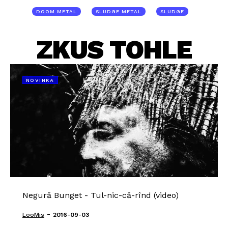
DOOM METAL
SLUDGE METAL
SLUDGE
ZKUS TOHLE
NOVINKA
Negură Bunget - Tul-nic-că-rînd (video)
-
LooMis
2016-09-03