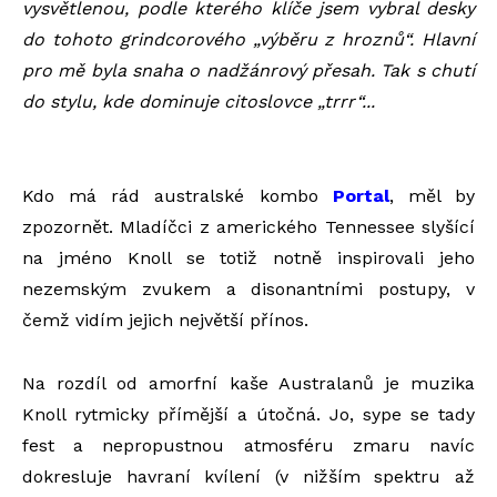
vysvětlenou, podle kterého klíče jsem vybral desky
do tohoto grindcorového „výběru z hroznů“. Hlavní
pro mě byla snaha o nadžánrový přesah. Tak s chutí
do stylu, kde dominuje citoslovce „trrr“...
Kdo má rád australské kombo
Portal
, měl by
zpozornět. Mladíčci z amerického Tennessee slyšící
na jméno Knoll se totiž notně inspirovali jeho
nezemským zvukem a disonantními postupy, v
čemž vidím jejich největší přínos.
Na rozdíl od amorfní kaše Australanů je muzika
Knoll rytmicky přímější a útočná. Jo, sype se tady
fest a nepropustnou atmosféru zmaru navíc
dokresluje havraní kvílení (v nižším spektru až