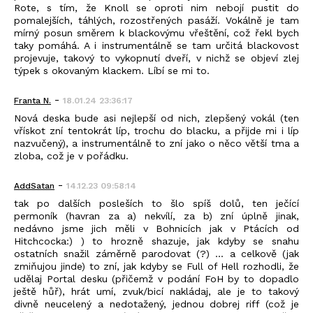
Rote, s tím, že Knoll se oproti nim nebojí pustit do
pomalejších, táhlých, rozostřených pasáží. Vokálně je tam
mírný posun směrem k blackovýmu vřeštění, což řekl bych
taky pomáhá. A i instrumentálně se tam určitá blackovost
projevuje, takový to vykopnutí dveří, v nichž se objeví zlej
týpek s okovaným klackem. Líbí se mi to.
-
Franta N.
18.01.24 23:36:17
Nová deska bude asi nejlepší od nich, zlepšený vokál (ten
vřískot zní tentokrát líp, trochu do blacku, a přijde mi i líp
nazvučený), a instrumentálně to zní jako o něco větší tma a
zloba, což je v pořádku.
-
AddSatan
14.12.23 09:58:14
tak po dalších posleších to šlo spíš dolů, ten ječící
permoník (havran za a) nekvílí, za b) zní úplně jinak,
nedávno jsme jich měli v Bohnicích jak v Ptácích od
Hitchcocka:) ) to hrozně shazuje, jak kdyby se snahu
ostatních snažil záměrně parodovat (?) ... a celkově (jak
zmiňujou jinde) to zní, jak kdyby se Full of Hell rozhodli, že
udělaj Portal desku (přičemž v podání FoH by to dopadlo
ještě hůř), hrát umí, zvuk/bicí nakládaj, ale je to takový
divně neucelený a nedotažený, jednou dobrej riff (což je