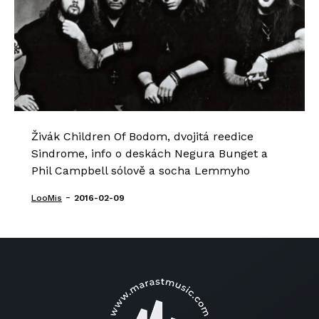
Živák Children Of Bodom, dvojitá reedice
Sindrome, info o deskách Negura Bunget a
Phil Campbell sólově a socha Lemmyho
-
LooMis
2016-02-09