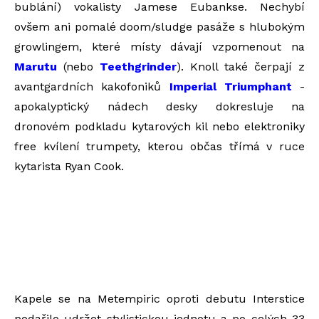
bublání) vokalisty Jamese Eubankse. Nechybí
ovšem ani pomalé doom/sludge pasáže s hlubokým
growlingem, které místy dávají vzpomenout na
Marutu
(nebo
Teethgrinder
). Knoll také čerpají z
avantgardních kakofoniků
Imperial Triumphant
-
apokalyptický nádech desky dokresluje na
dronovém podkladu kytarových kil nebo elektroniky
free kvílení trumpety, kterou občas třímá v ruce
kytarista Ryan Cook.
Kapele se na Metempiric oproti debutu Interstice
podařilo udržet stylistickou jednotu a po celých 33