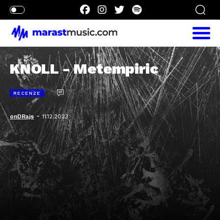
KNOLL - Metempiric
RECENZE
-
onDRajs
11.12.2023