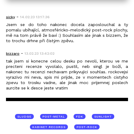
-
sicky
14.02.23 13:17:36
Jsem se do toho nakonec docela zaposlouchal a ty
pomalu ubíhající, atmosféricko-melodický post-rock plochy,
mě na tom právě že baví :) Souhlasím ale jinak s bizzem, že
to trochu drhne při čistým zpěvu.
-
bizzaro
13.02.23 13:42:02
tak jsem si konecne celou desku po nevoli, kterou ve me
precteni recenze vyvolalo, pustil, neb singl je boží, a
nakonec tu recenzi nechavam prikyvujici souhlas. rockovejsi
vyrazivo mi neva, spis mi prijde, ze v momentech cistyho
zpevu to trosku vadne, ale jinak moc prijemnej poslech
aurcite se k desce jeste vratim
SLUDGE
POST-METAL
FDK
SUNLIGHT
KABINET RECORDS
POST-ROCK