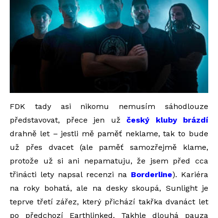
FDK tady asi nikomu nemusím sáhodlouze
představovat, přece jen už
český kluby brázdí
drahně let – jestli mě paměť neklame, tak to bude
už přes dvacet (ale paměť samozřejmě klame,
protože už si ani nepamatuju, že jsem před cca
třinácti lety napsal recenzi na
Borderline
). Kariéra
na roky bohatá, ale na desky skoupá, Sunlight je
teprve třetí zářez, který přichází takřka dvanáct let
po předchozí Earthlinked. Takhle dlouhá pauza