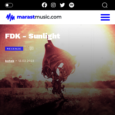
FDK - Sunlight
RECENZE
-
kotek
13.02.2023