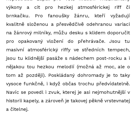
výkony a cit pro hezkej atmosférickej riff či
brnkačku. Pro fanoušky žánru, kteří vyžadují
kvalitně složenou a přesvědčivě odehranou variaci
na žánrový milníky, můžu desku s klidem doporučit
pro opakovaný vložení do přehrávače. Jsou tu
masivní atmosférický riffy ve středních tempech,
jsou tu klidnější pasáže s nádechem post-rocku a i
nějakou tou hezkou melodií (možná až moc, ale o
tom až později). Poskládaný dohromady je to taky
vysoce funkčně, i když občas trochu předvídatelně.
Navíc se povedl i zvuk, kterej je asi nejmohutnější v
historii kapely, a zároveň je takovej pěkně vrstevnatej
a čitelnej.