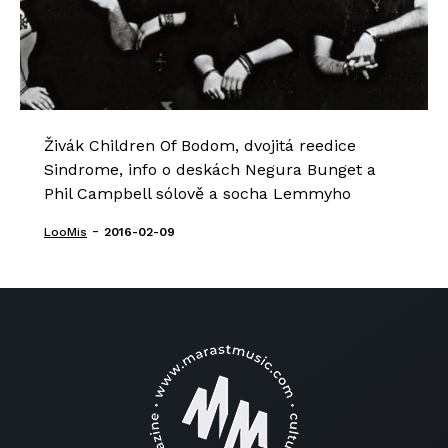
Živák Children Of Bodom, dvojitá reedice
Sindrome, info o deskách Negura Bunget a
Phil Campbell sólově a socha Lemmyho
-
LooMis
2016-02-09