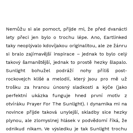
Nemůžu si ale pomoct, přijde mi, že před dvanácti
lety přeci jen bylo o trochu lépe. Ano, Eartlinked
taky neoplývalo kdovíjakou originalitou, ale ze žánru
si bralo zajímavější inspirace – jednak to bylo celý
takový šamanštější, jednak to prostě hezky šlapalo.
Sunlight bohužel podráží nohy příliš post-
rockovejch klišé a melodií, který jsou pro mě už
trošku za hranou únosný sladkosti a kýče (jako
perfektní ukázka funguje hned první motiv z
otvíráku Prayer For The Sunlight). I dynamika mi na
novince přijde taková unylejší, skladby sice hezky
plynou, ale zlomyslnej hlásek v podvědomí říká, že
odnikud nikam. Ve výsledku je tak Sunlight trochu