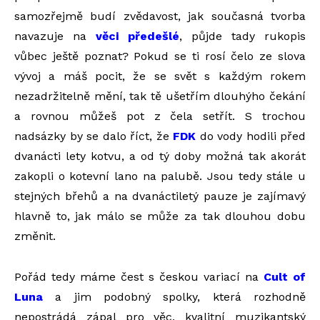
samozřejmě budí zvědavost, jak současná tvorba
navazuje na
věci předešlé
, půjde tady rukopis
vůbec ještě poznat? Pokud se ti rosí čelo ze slova
vývoj a máš pocit, že se svět s každým rokem
nezadržitelně mění, tak tě ušetřím dlouhýho čekání
a rovnou můžeš pot z čela setřít. S trochou
nadsázky by se dalo říct, že
FDK
do vody hodili před
dvanácti lety kotvu, a od tý doby možná tak akorát
zakopli o kotevní lano na palubě. Jsou tedy stále u
stejných břehů a na dvanáctiletý pauze je zajímavý
hlavně to, jak málo se může za tak dlouhou dobu
změnit.
Pořád tedy máme čest s českou variací na
Cult of
Luna
a jim podobný spolky, která rozhodně
nepostrádá zápal pro věc, kvalitní muzikantský