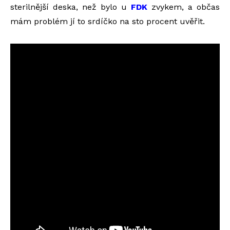
sterilnější deska, než bylo u
FDK
zvykem, a občas
mám problém jí to srdíčko na sto procent uvěřit.