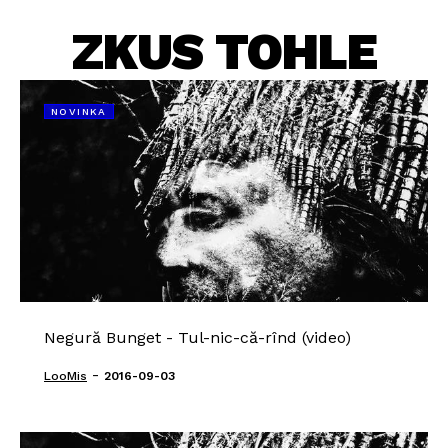
ZKUS TOHLE
NOVINKA
Negură Bunget - Tul-nic-că-rînd (video)
-
LooMis
2016-09-03