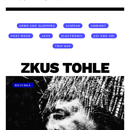
ARMS AND SLEEPERS
CASPIAN
AMBIENT
POST-ROCK
JAZZ
ELECTRONIC
UZI AND ARI
TRIP HOP
ZKUS TOHLE
NOVINKA