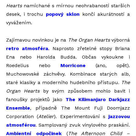
Hearts
namíchané s mírnou neohrabaností starších
desek, i trochu
popový sklon
končí akurátností a
vyvážením.
Zajímavou novinkou je na
The Organ Hearts
výborná
retro atmosféra
. Naprosto zřetelné stopy Briana
Ena nebo Harolda Budda. Občas vykoukne i
Roedelius nebo
Morricone
(ano, opět).
Muchowovské záchvěvy. Kombinace starých alb,
staré klasiky a moderního hudebního přístupu.
The
Organ Hearts
by svým způsobem mohlo bavit i
fanoušky projektů jako
The Kilimanjaro Darkjazz
Ensemble
, případně The Mount Fuji Doomjazz
Corporation (
Atelier
). Experimentování s
jazzovou
atmosférou
. Samplovaný zvuk vinylového praskání.
Ambientní odpočinek
(
The Afternoon Child
–