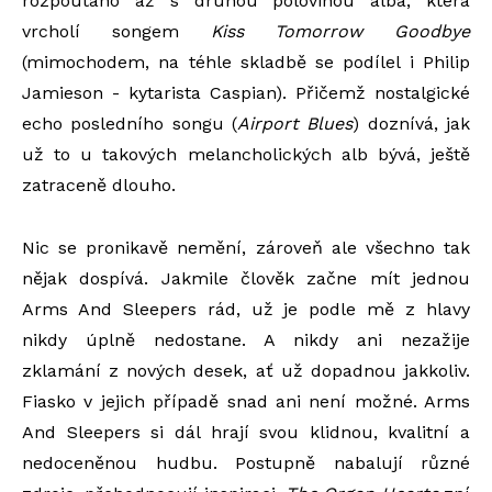
rozpoutáno až s druhou polovinou alba, která
vrcholí songem
Kiss Tomorrow Goodbye
(mimochodem, na téhle skladbě se podílel i Philip
Jamieson - kytarista Caspian). Přičemž nostalgické
echo posledního songu (
Airport Blues
) doznívá, jak
už to u takových melancholických alb bývá, ještě
zatraceně dlouho.
Nic se pronikavě nemění, zároveň ale všechno tak
nějak dospívá. Jakmile člověk začne mít jednou
Arms And Sleepers rád, už je podle mě z hlavy
nikdy úplně nedostane. A nikdy ani nezažije
zklamání z nových desek, ať už dopadnou jakkoliv.
Fiasko v jejich případě snad ani není možné. Arms
And Sleepers si dál hrají svou klidnou, kvalitní a
nedoceněnou hudbu. Postupně nabalují různé