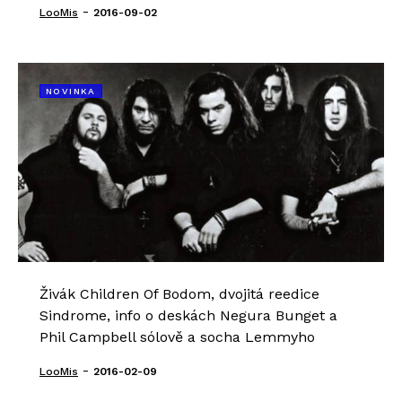
-
LooMis
2016-09-02
NOVINKA
Živák Children Of Bodom, dvojitá reedice
Sindrome, info o deskách Negura Bunget a
Phil Campbell sólově a socha Lemmyho
-
LooMis
2016-02-09