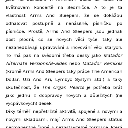
květnovém koncertě na Sedmičce. A to je ta
vlastnost Arms And Sleepers, že se dokážou
odhalovat postupně a nenásilně, písničku po
písničce. Prostě, Arms And Sleepers jsou jednak
dost plodní, co se nových věcí týče, taky ale
nezanedbávají upravování a inovování věcí starých.
To má pak na svědomí třeba desky jako
Matador
Alternate Versions/B-Sides
nebo
Matador Remixes
(kromě Arms And Sleepers taky práce The American
Dollar, Uzi And Ari, Lymbyc Systym atd.) a taky
skutečnost, že
The Organ Hearts
je potřeba brát
jako jednu z doopravdy nových a důležitých (ne
vycpávkových) desek.
Díky téměř nepřetržité aktivitě, spojené s novými a
novými skladbami, mají Arms And Sleepers status
permanentně činné a nezastavitelné formace, která