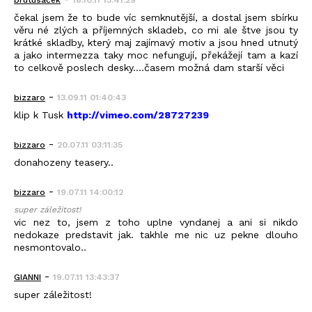
brutusáček
18.10.11 13:41:29
čekal jsem že to bude víc semknutější, a dostal jsem sbírku
věru né zlých a příjemných skladeb, co mi ale štve jsou ty
krátké skladby, který maj zajímavý motiv a jsou hned utnutý
a jako intermezza taky moc nefungují, překážejí tam a kazí
to celkově poslech desky....časem možná dam starší věci
-
bizzaro
13.09.11 01:40:43
klip k Tusk
http://vimeo.com/28727239
-
bizzaro
20.07.11 03:11:35
donahozeny teasery..
-
bizzaro
19.07.11 14:00:12
super záležitost!
vic nez to, jsem z toho uplne vyndanej a ani si nikdo
nedokaze predstavit jak. takhle me nic uz pekne dlouho
nesmontovalo..
-
GIANNI
19.07.11 13:43:37
super záležitost!