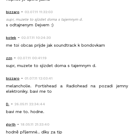
-
bizzaro
02.07.11 11:32:03
supr, muzete to sjizdet doma s tajemnym d.
s odtajnenym Dejvem :)
-
kotek
02.07.11 10:24:30
me toi obcas prijde jak soundtrack k bondovkam
-
zzn
02.07.11 00:41:19
supr, muzete to sjizdet doma s tajemnym d.
-
bizzaro
01.07.11 12:03:41
melancholie. Portishead a Radiohead na pozadi jemny
elektroniky. bavi me to
-
D.
26.05.11 22:34:44
bavi me to. hodne.
-
gorth
18.05.11 21:33:40
hodně příjemné.. díky za tip