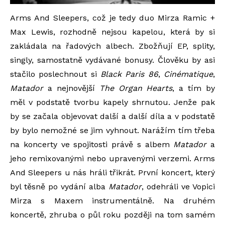
Arms And Sleepers, což je tedy duo Mirza Ramic +
Max Lewis, rozhodně nejsou kapelou, která by si
zakládala na řadových albech. Zbožňují EP, splity,
singly, samostatně vydávané bonusy. Člověku by asi
stačilo poslechnout si
Black Paris 86
,
Cinématique
,
Matador
a nejnovější
The Organ Hearts
, a tím by
měl v podstatě tvorbu kapely shrnutou. Jenže pak
by se začala objevovat další a další díla a v podstatě
by bylo nemožné se jim vyhnout. Narážím tím třeba
na koncerty ve spojitosti právě s albem
Matador
a
jeho remixovanými nebo upravenými verzemi. Arms
And Sleepers u nás hráli třikrát. První koncert, který
byl těsně po vydání alba
Matador
, odehráli ve Vopici
Mirza s Maxem instrumentálně. Na druhém
koncertě, zhruba o půl roku později na tom samém