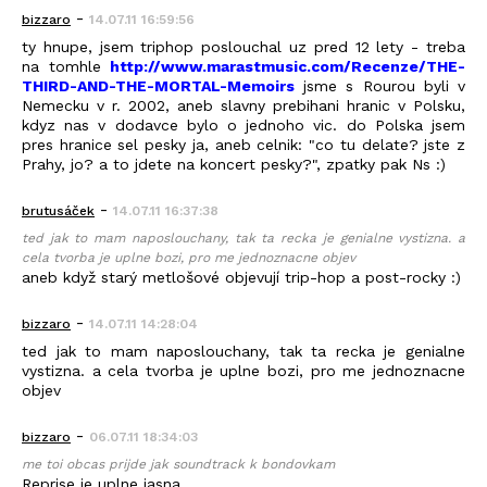
-
bizzaro
14.07.11 16:59:56
ty hnupe, jsem triphop poslouchal uz pred 12 lety - treba
na tomhle
http://www.marastmusic.com/Recenze/THE-
THIRD-AND-THE-MORTAL-Memoirs
jsme s Rourou byli v
Nemecku v r. 2002, aneb slavny prebihani hranic v Polsku,
kdyz nas v dodavce bylo o jednoho vic. do Polska jsem
pres hranice sel pesky ja, aneb celnik: "co tu delate? jste z
Prahy, jo? a to jdete na koncert pesky?", zpatky pak Ns :)
-
brutusáček
14.07.11 16:37:38
ted jak to mam naposlouchany, tak ta recka je genialne vystizna. a
cela tvorba je uplne bozi, pro me jednoznacne objev
aneb když starý metlošové objevují trip-hop a post-rocky :)
-
bizzaro
14.07.11 14:28:04
ted jak to mam naposlouchany, tak ta recka je genialne
vystizna. a cela tvorba je uplne bozi, pro me jednoznacne
objev
-
bizzaro
06.07.11 18:34:03
me toi obcas prijde jak soundtrack k bondovkam
Reprise je uplne jasna