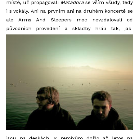
místě, už propagovali
Matadora
se vším všudy, tedy
i s vokály. Ani na prvním ani na druhém koncertě se
ale Arms And Sleepers moc nevzdalovali od
původních provedení a skladby hráli tak, jak
jsou na deskách. K remixům došlo až letos na