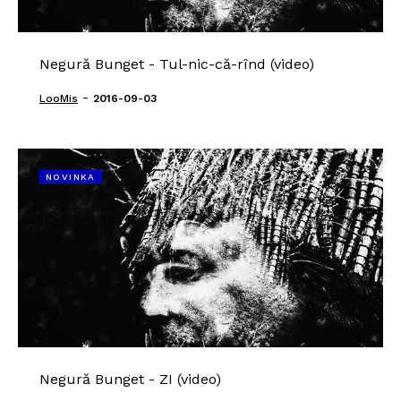
Negură Bunget - Tul-nic-că-rînd (video)
-
LooMis
2016-09-03
NOVINKA
Negură Bunget - ZI (video)