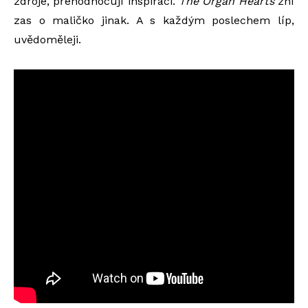
zdroje, přehodnocují inspiraci.
The Organ Hearts
zní
zas o maličko jinak. A s každým poslechem líp,
uvědoměleji.