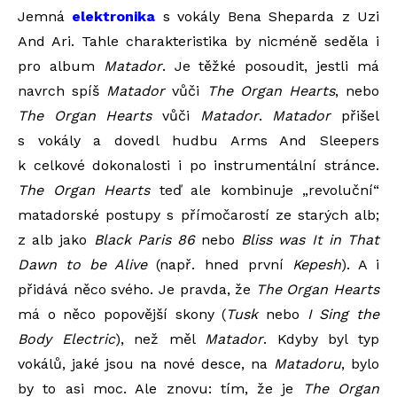
Jemná
elektronika
s vokály Bena Sheparda z Uzi
And Ari. Tahle charakteristika by nicméně seděla i
pro album
Matador
. Je těžké posoudit, jestli má
navrch spíš
Matador
vůči
The Organ Hearts
, nebo
The Organ Hearts
vůči
Matador
.
Matador
přišel
s vokály a dovedl hudbu Arms And Sleepers
k celkové dokonalosti i po instrumentální stránce.
The Organ Hearts
teď ale kombinuje „revoluční“
matadorské postupy s přímočarostí ze starých alb;
z alb jako
Black Paris 86
nebo
Bliss was It in That
Dawn to be Alive
(např. hned první
Kepesh
). A i
přidává něco svého. Je pravda, že
The Organ Hearts
má o něco popovější skony (
Tusk
nebo
I Sing the
Body Electric
), než měl
Matador
. Kdyby byl typ
vokálů, jaké jsou na nové desce, na
Matadoru
, bylo
by to asi moc. Ale znovu: tím, že je
The Organ