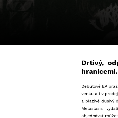
Drtivý, o
hranicemi.
Debutové EP praž
venku a i v prode
a plazivě dusivý
Metastasis
vyda
objednávat
může