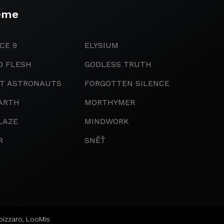
eme
CE 9
ELYSIUM
D FLESH
GODLESS TRUTH
IT ASTRONAUTS
FORGOTTEN SILENCE
ARTH
MORTHYMER
LAZE
MINDWORK
R
SNĚŤ
bizzaro
,
LooMis