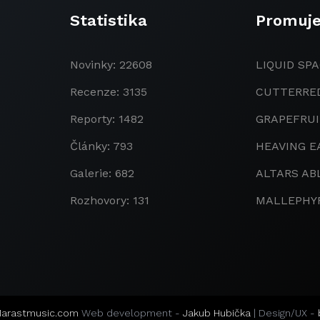
Statistika
Promuj
Novinky: 22608
LIQUID SPA
Recenze: 3135
CUTTERRE
Reporty: 1482
GRAPEFRU
Články: 793
HEAVING E
Galerie: 682
ALTARS AB
Rozhovory: 131
MALLEPHY
arastmusic.com
Web development -
Jakub Hubička
| Design/UX -