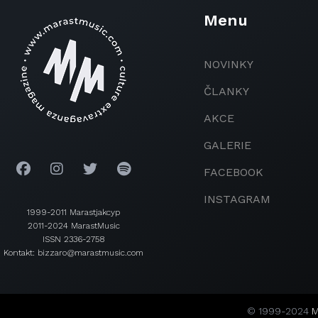
Menu
NOVINKY
ČLANKY
AKCE
GALERIE
FACEBOOK
INSTAGRAM
1999-2011 Marastjakcyp
2011-2024 MarastMusic
ISSN 2336-2758
Kontakt: bizzaro@marastmusic.com
© 1999-2024
M