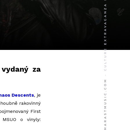
 vydaný za
Chaos Descents
, je
o zhoubně
rakovinný
t pojmenovaný
First
 MSUO o vinyly: