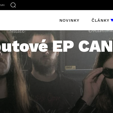
TIFY
NOVINKY
ČLÁNKY
butové EP CA