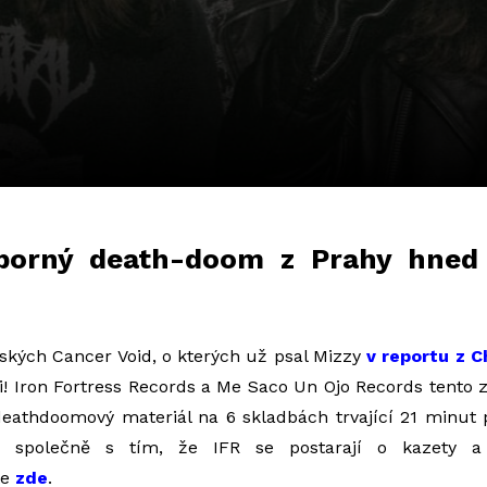
dporný death-doom z Prahy hned
ských Cancer Void, o kterých už psal Mizzy
v reportu z 
ji! Iron Fortress Records a Me Saco Un Ojo Records tent
 deathdoomový
materiál na 6 skladbách trvající 21 minu
li společně s tím, že
IFR se postarají o kazety a
te
zde
.