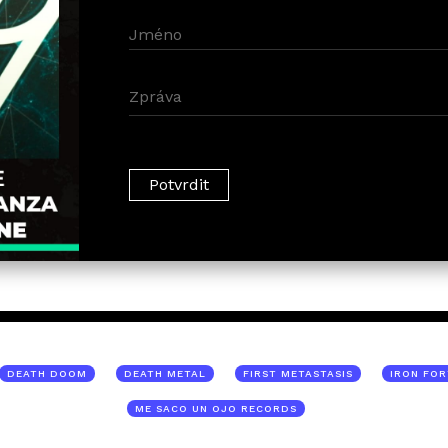
DEATH DOOM
DEATH METAL
FIRST METASTASIS
IRON FO
ME SACO UN OJO RECORDS