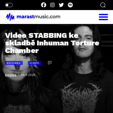
Video STABBING ke
skladbě Inhuman Torture
Chamber
NOVINKA
VIDEO
-
bizzaro
09.11.2025