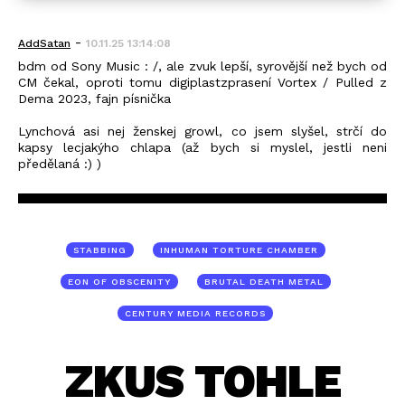
-
AddSatan
10.11.25 13:14:08
bdm od Sony Music : /, ale zvuk lepší, syrovější než bych od
CM čekal, oproti tomu digiplastzprasení Vortex / Pulled z
Dema 2023, fajn písnička
Lynchová asi nej ženskej growl, co jsem slyšel, strčí do
kapsy lecjakýho chlapa (až bych si myslel, jestli neni
předělaná :) )
STABBING
INHUMAN TORTURE CHAMBER
EON OF OBSCENITY
BRUTAL DEATH METAL
CENTURY MEDIA RECORDS
ZKUS TOHLE