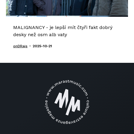
MALIGNANCY - je lepší mít čtyři fakt dobrý
desky než osm alb vaty
-
onDRajs
2025-10-21