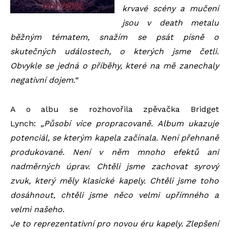
krvavé scény a mučení
jsou v death metalu
běžným tématem, snažím se psát písně o
skutečných událostech, o kterých jsme četli.
Obvykle se jedná o příběhy, které na mě zanechaly
negativní dojem.“
A o albu se rozhovořila z
pěvačka Bridget
Lynch
:
„Působí více propracovaně. Album ukazuje
potenciál, se kterým kapela začínala. Není přehnaně
produkované. Není v něm mnoho efektů ani
nadměrných úprav. Chtěli jsme zachovat syrový
zvuk, který měly klasické kapely. Chtěli jsme toho
dosáhnout, chtěli jsme něco velmi upřímného a
velmi našeho.
Je to reprezentativní pro novou éru kapely. Zlepšení