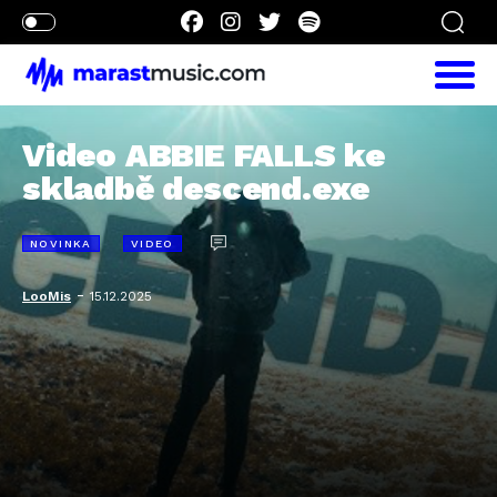
Video ABBIE FALLS ke
skladbě descend.exe
NOVINKA
VIDEO
-
LooMis
15.12.2025