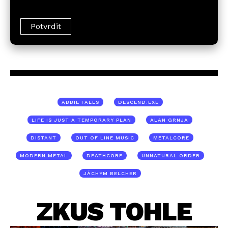
ABBIE FALLS
DESCEND.EXE
LIFE IS JUST A TEMPORARY PLAN
ALAN GRNJA
DISTANT
OUT OF LINE MUSIC
METALCORE
MODERN METAL
DEATHCORE
UNNATURAL ORDER
JÁCHYM BELCHER
ZKUS TOHLE