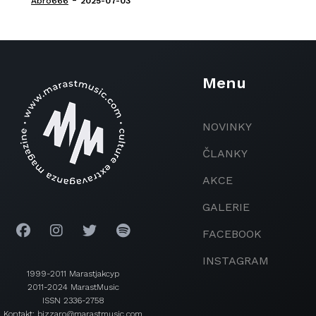
Abro666
2025-07-03
Menu
NOVINKY
ČLANKY
AKCE
GALERIE
FACEBOOK
INSTAGRAM
1999-2011 Marastjakcyp
2011-2024 MarastMusic
ISSN 2336-2758
Kontakt: bizzaro@marastmusic.com