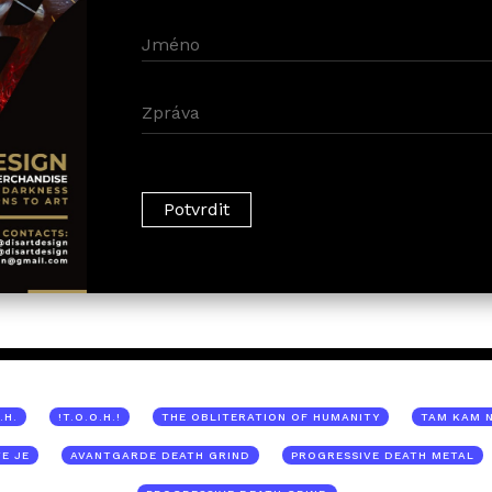
.H.
!T.O.O.H.!
THE OBLITERATION OF HUMANITY
TAM KAM 
E JE
AVANTGARDE DEATH GRIND
PROGRESSIVE DEATH METAL