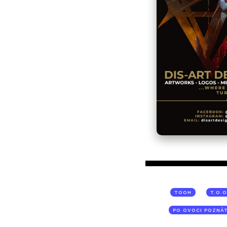
TOOH
T.O.O
PO OVOCI POZNÁT