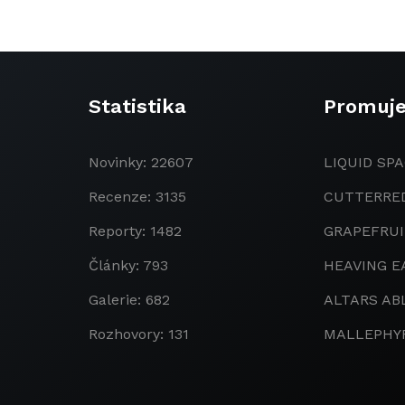
Statistika
Promuj
Novinky: 22607
LIQUID SPA
Recenze: 3135
CUTTERRE
Reporty: 1482
GRAPEFRU
Články: 793
HEAVING E
Galerie: 682
ALTARS AB
Rozhovory: 131
MALLEPHY