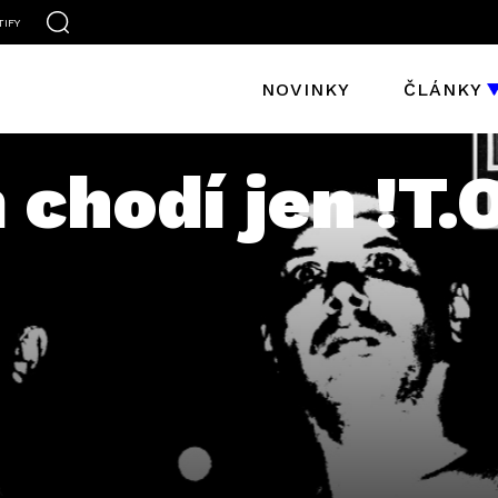
TIFY
NOVINKY
ČLÁNKY
chodí jen !T.O