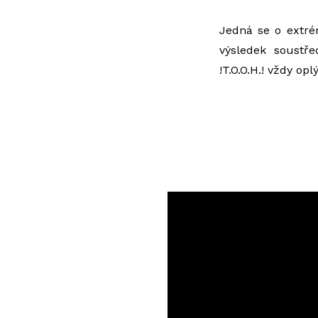
Jedná se o extré
výsledek soustř
!T.O.O.H.! vždy oplý