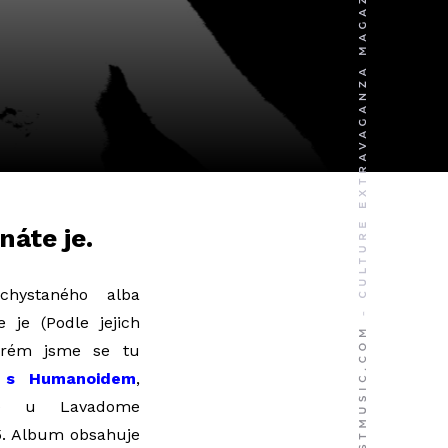
náte je.
hystaného alba
e je (Podle jejich
terém jsme se tu
i s Humanoidem
,
ně) u Lavadome
5.
Album obsahuje