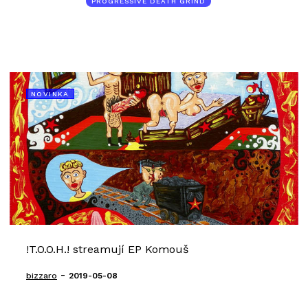
PROGRESSIVE DEATH GRIND
NOVINKA
!T.O.O.H.! streamují EP Komouš
-
bizzaro
2019-05-08