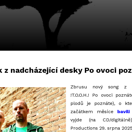
k z nadcházející desky Po ovoci poz
Zbrusu nový song z c
!T.O.O.H.! Po ovoci poznát
plodů je poznáte), o k
začátkem měsíce
bavil
vyjde (na CD/digitál
Productions 29. srpna 202