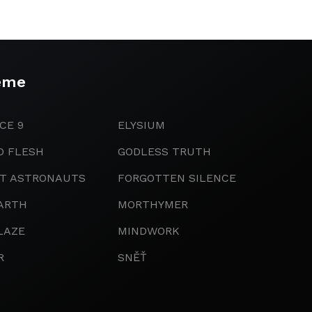
eme
CE 9
ELYSIUM
D FLESH
GODLESS TRUTH
IT ASTRONAUTS
FORGOTTEN SILENCE
ARTH
MORTHYMER
LAZE
MINDWORK
R
SNĚŤ