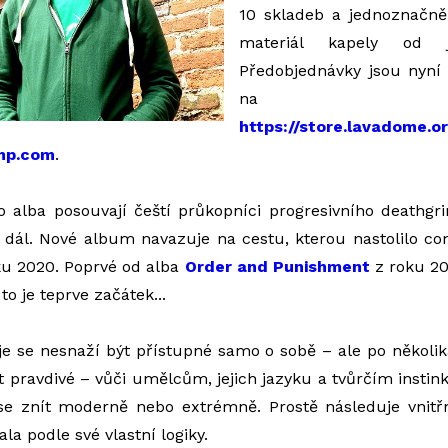
10 skladeb a jednoznačně 
materiál kapely od j
Předobjednávky jsou nyní 
na
https://store.lavadome.o
mp.com
.
alba posouvají čeští průkopníci progresivního deathgrin
 dál. Nové album navazuje na cestu, kterou nastolilo 
ku 2020. Poprvé od alba
Order and Punishment
z roku 2
to je teprve začátek...
je se nesnaží být přístupné samo o sobě – ale po několik
ýt pravdivé – vůči umělcům, jejich jazyku a tvůrčím insti
 se znít moderně nebo extrémně. Prostě následuje vnitř
la podle své vlastní logiky.