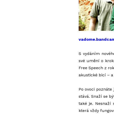
vadome.bandca
S vydáním nového 
své umění o krok
Free Speech z ro
akustické bicí – a 
Po ovoci poznáte 
stává. Snaží se b
také je. Nesnaží
která vždy fungova