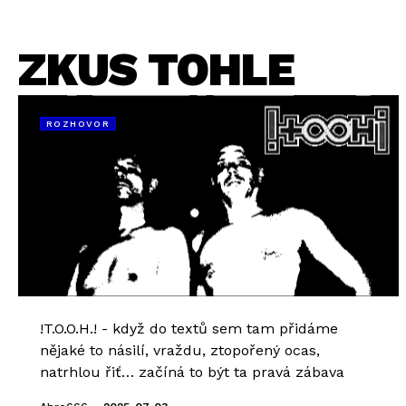
ZKUS TOHLE
ROZHOVOR
!T.O.O.H.! - když do textů sem tam přidáme
nějaké to násilí, vraždu, ztopořený ocas,
natrhlou řiť… začíná to být ta pravá zábava
-