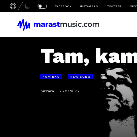
FACEBOOK
INSTAGRAM
TWITTER
SPO
Tam, kam 
NOVINKA
NEW SONG
-
bizzaro
28.07.2025