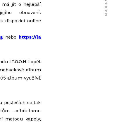
má jít o nejlepší
ejího obnovení.
k dispozici online
rg
nebo
https://la
du !T.O.O.H.! opět
comebackové album
005 album využívá
a posleších se tak
nktům – a tak tomu
ní metodu kapely,