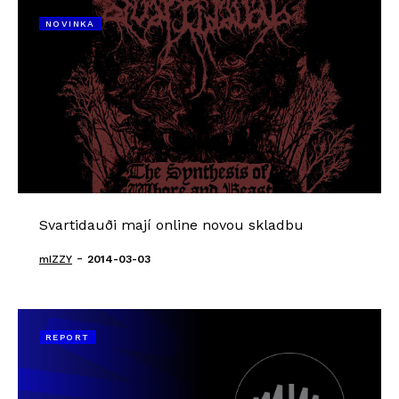
NOVINKA
Svartidauði mají online novou skladbu
-
mIZZY
2014-03-03
REPORT