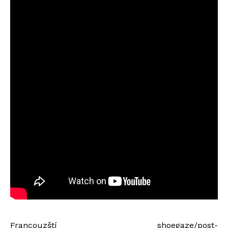
Francouzští shoegaze/post-