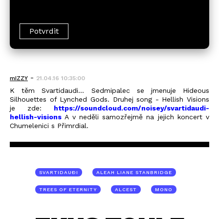
-
mIZZY
21.04.16 10:35:00
K těm Svartidaudi... Sedmipalec se jmenuje Hideous
Silhouettes of Lynched Gods. Druhej song - Hellish Visions
je zde:
https://soundcloud.com/noisey/svartidaudi-
hellish-visions
A v neděli samozřejmě na jejich koncert v
Chumelenici s Přimrdial.
SVARTIDAUÐI
ALEAH LIANE STANBRIDGE
TREES OF ETERNITY
ALCEST
MONO