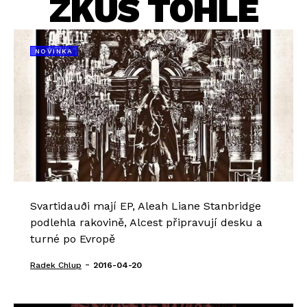
ZKUS TOHLE
NOVINKA
Svartidauði mají EP, Aleah Liane Stanbridge
podlehla rakovině, Alcest připravují desku a
turné po Evropě
-
Radek Chlup
2016-04-20