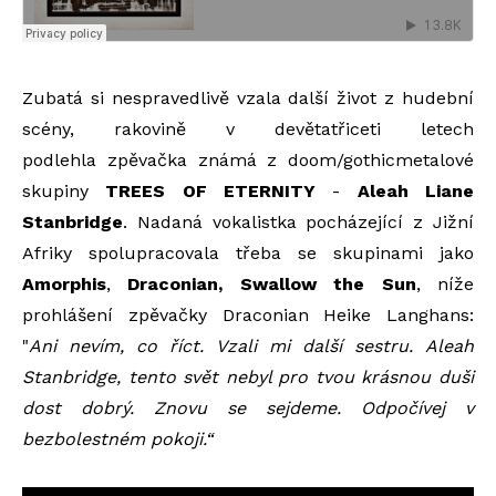
Zubatá si nespravedlivě vzala další život z hudební
scény, rakovině v devětatřiceti letech
podlehla zpěvačka známá z doom/gothicmetalové
skupiny
TREES OF ETERNITY
-
Aleah Liane
Stanbridge
. Nadaná vokalistka pocházející z Jižní
Afriky spolupracovala třeba se skupinami jako
Amorphis
,
Draconia
n, Swallow the Sun
, níže
prohlášení zpěvačky Draconian Heike Langhans:
"
Ani nevím, co říct. Vzali mi další sestru. Aleah
Stanbridge, tento svět nebyl pro tvou krásnou duši
dost dobrý. Znovu se sejdeme. Odpočívej v
bezbolestném pokoji.“