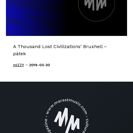
A Thousand Lost Civilizations' Bruxhell –
pátek
-
mIZZY
2019-03-30