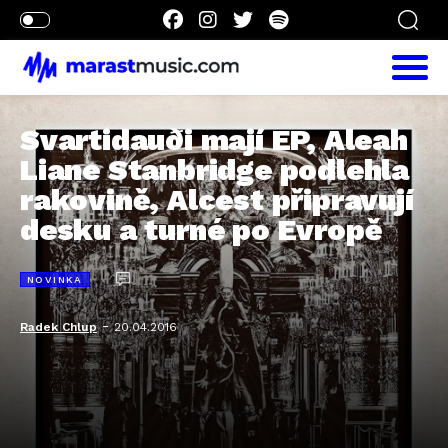
Svartidauði mají EP, Aleah
Liane Stanbridge podlehla
rakovině, Alcest připravují
desku a turné po Evropě
NOVINKA
-
Radek Chlup
20.04.2016