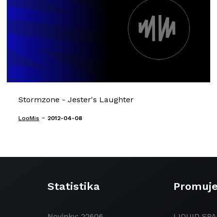
Stormzone - Jester's Laughter
-
LooMis
2012-04-08
Statistika
Promuj
Novinky: 22606
LIQUID SPA