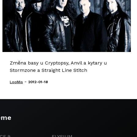
Změna basy u Cryptopsy, Anvil a kytary u
Stormzone a Straight Line Stitch
-
LooMis
2012-01-18
eme
CE 9
ELYSIUM